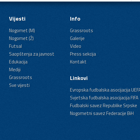
Vijesti
Info
Nogomet (M)
Grassroots
Nogomet (Ž)
Galerije
Futsal
Video
Saopštenja za javnost
Press sekcija
Edukacija
Kontakt
Mediji
Grassroots
Linkovi
Sve vijesti
Evropska fudbalska asocijacija UEF
Svjetska fudbalska asocijacija FIFA
Fudbalski savez Republike Srpske
Nogometni savez Federacije BiH