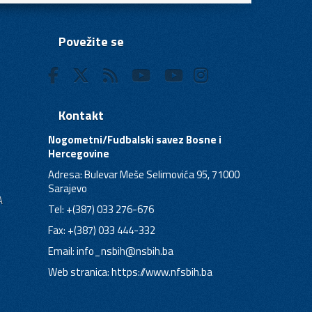
Povežite se
Kontakt
Nogometni/Fudbalski savez Bosne i
Hercegovine
Adresa: Bulevar Meše Selimovića 95, 71000
Sarajevo
A
Tel: +(387) 033 276-676
Fax: +(387) 033 444-332
Email:
info_nsbih@nsbih.ba
Web stranica: https://www.nfsbih.ba