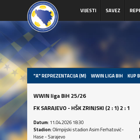
VIJESTI
SAVEZ
REP
"A" REPREZENTACIJA (M)
WWIN LIGA BIH
KUP B
WWIN liga BiH 25/26
FK SARAJEVO - HŠK ZRINJSKI (2 : 1) 2 : 1
Datum
: 11.04.2026 18:30
Stadion
: Olimpijski stadion Asim Ferhatović-
Hase - Sarajevo