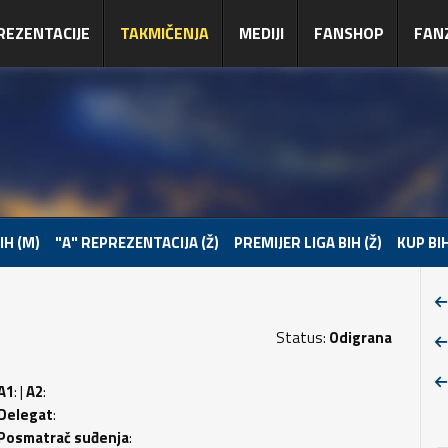
REZENTACIJE
TAKMIČENJA
MEDIJI
FANSHOP
FAN
IH (M)
"A" REPREZENTACIJA (Ž)
PREMIJER LIGA BIH (Ž)
KUP BIH
Status:
Odigrana
A1
: |
A2
:
Delegat
:
Posmatrač suđenja
: