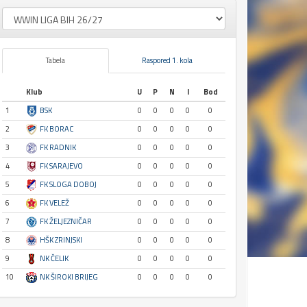
Tabela
Raspored 1. kola
Klub
U
P
N
I
Bod
1
BSK
0
0
0
0
0
2
FK BORAC
0
0
0
0
0
3
FK RADNIK
0
0
0
0
0
4
FK SARAJEVO
0
0
0
0
0
5
FK SLOGA DOBOJ
0
0
0
0
0
6
FK VELEŽ
0
0
0
0
0
7
FK ŽELJEZNIČAR
0
0
0
0
0
8
HŠK ZRINJSKI
0
0
0
0
0
9
NK ČELIK
0
0
0
0
0
10
NK ŠIROKI BRIJEG
0
0
0
0
0