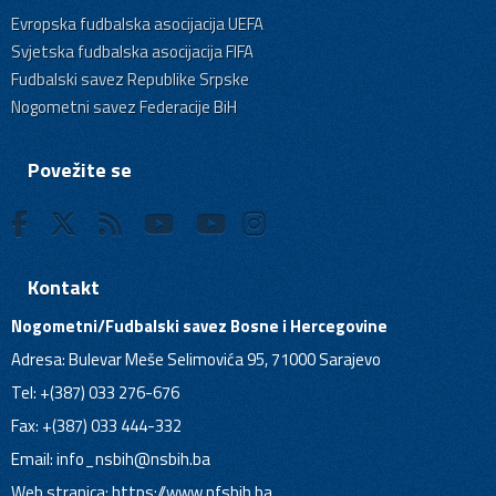
Evropska fudbalska asocijacija UEFA
Svjetska fudbalska asocijacija FIFA
Fudbalski savez Republike Srpske
Nogometni savez Federacije BiH
Povežite se
Kontakt
Nogometni/Fudbalski savez Bosne i Hercegovine
Adresa: Bulevar Meše Selimovića 95, 71000 Sarajevo
Tel: +(387) 033 276-676
Fax: +(387) 033 444-332
Email:
info_nsbih@nsbih.ba
Web stranica: https://www.nfsbih.ba