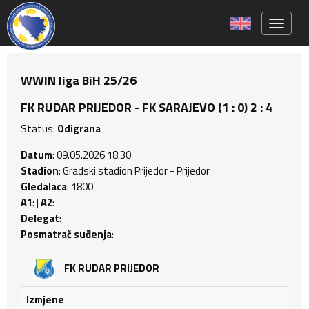
Toggle 
WWIN liga BiH 25/26
FK RUDAR PRIJEDOR - FK SARAJEVO (1 : 0) 2 : 4
Status:
Odigrana
Datum
: 09.05.2026 18:30
Stadion
: Gradski stadion Prijedor - Prijedor
Gledalaca
: 1800
A1
: |
A2
:
Delegat
:
Posmatrač suđenja
:
FK RUDAR PRIJEDOR
Izmjene