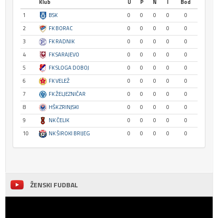
Klub
U
P
N
I
Bod
1
BSK
0
0
0
0
0
2
FK BORAC
0
0
0
0
0
3
FK RADNIK
0
0
0
0
0
4
FK SARAJEVO
0
0
0
0
0
5
FK SLOGA DOBOJ
0
0
0
0
0
6
FK VELEŽ
0
0
0
0
0
7
FK ŽELJEZNIČAR
0
0
0
0
0
8
HŠK ZRINJSKI
0
0
0
0
0
9
NK ČELIK
0
0
0
0
0
10
NK ŠIROKI BRIJEG
0
0
0
0
0
ŽENSKI FUDBAL