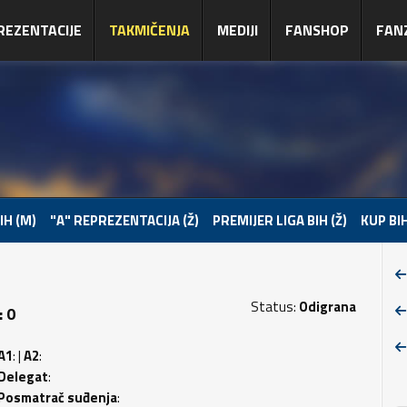
REZENTACIJE
TAKMIČENJA
MEDIJI
FANSHOP
FAN
IH (M)
"A" REPREZENTACIJA (Ž)
PREMIJER LIGA BIH (Ž)
KUP BIH
Status:
Odigrana
: 0
A1
: |
A2
:
Delegat
:
Posmatrač suđenja
: