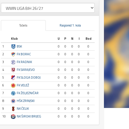
Tabela
Raspored 1. kola
Klub
U
P
N
I
Bod
1
BSK
0
0
0
0
0
2
FK BORAC
0
0
0
0
0
3
FK RADNIK
0
0
0
0
0
4
FK SARAJEVO
0
0
0
0
0
5
FK SLOGA DOBOJ
0
0
0
0
0
6
FK VELEŽ
0
0
0
0
0
7
FK ŽELJEZNIČAR
0
0
0
0
0
8
HŠK ZRINJSKI
0
0
0
0
0
9
NK ČELIK
0
0
0
0
0
10
NK ŠIROKI BRIJEG
0
0
0
0
0