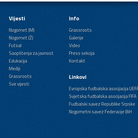
Vijesti
Info
Nogomet (M)
Grassroots
Nogomet (Ž)
Galerije
Futsal
Video
Saopštenja za javnost
Press sekcija
Edukacija
Kontakt
Mediji
Grassroots
Linkovi
Sve vijesti
Evropska fudbalska asocijacija UEF
Svjetska fudbalska asocijacija FIFA
Fudbalski savez Republike Srpske
Nogometni savez Federacije BiH