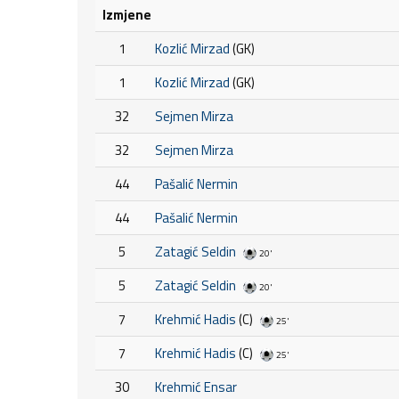
Izmjene
1
Kozlić Mirzad
(GK)
1
Kozlić Mirzad
(GK)
32
Sejmen Mirza
32
Sejmen Mirza
44
Pašalić Nermin
44
Pašalić Nermin
5
Zatagić Seldin
20'
5
Zatagić Seldin
20'
7
Krehmić Hadis
(C)
25'
7
Krehmić Hadis
(C)
25'
30
Krehmić Ensar