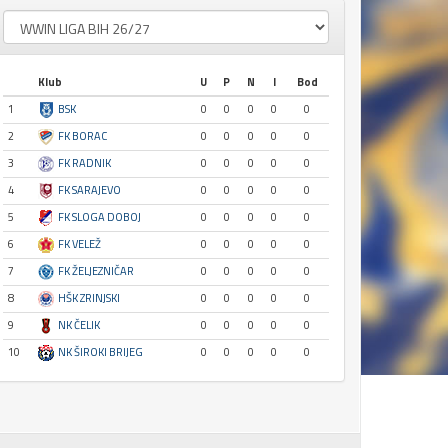
Klub
U
P
N
I
Bod
1
BSK
0
0
0
0
0
2
FK BORAC
0
0
0
0
0
3
FK RADNIK
0
0
0
0
0
4
FK SARAJEVO
0
0
0
0
0
5
FK SLOGA DOBOJ
0
0
0
0
0
6
FK VELEŽ
0
0
0
0
0
7
FK ŽELJEZNIČAR
0
0
0
0
0
8
HŠK ZRINJSKI
0
0
0
0
0
9
NK ČELIK
0
0
0
0
0
10
NK ŠIROKI BRIJEG
0
0
0
0
0