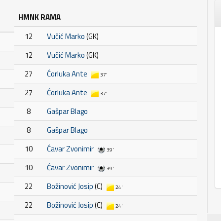
HMNK RAMA
12
Vučić Marko
(GK)
12
Vučić Marko
(GK)
27
Ćorluka Ante
37'
27
Ćorluka Ante
37'
8
Gašpar Blago
8
Gašpar Blago
10
Ćavar Zvonimir
39'
10
Ćavar Zvonimir
39'
22
Božinović Josip
(C)
24'
22
Božinović Josip
(C)
24'