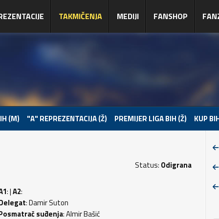
REZENTACIJE
TAKMIČENJA
MEDIJI
FANSHOP
FAN
IH (M)
"A" REPREZENTACIJA (Ž)
PREMIJER LIGA BIH (Ž)
KUP BIH
Status:
Odigrana
A1
: |
A2
:
Delegat
: Damir Suton
Posmatrač suđenja
: Almir Bašić