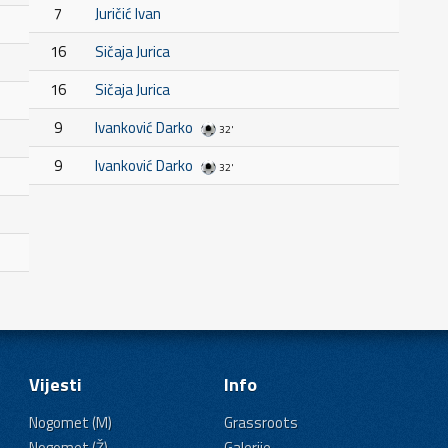
7
Juričić Ivan
16
Sičaja Jurica
16
Sičaja Jurica
9
Ivanković Darko
32'
9
Ivanković Darko
32'
Vijesti
Info
Nogomet (M)
Grassroots
Nogomet (Ž)
Galerije