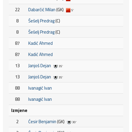
22
Dabarčić Milan
(GK)
5'
8
Šešelj Predrag
(C)
8
Šešelj Predrag
(C)
87
Kadić Ahmed
87
Kadić Ahmed
13
Janjoš Dejan
35'
13
Janjoš Dejan
35'
88
Ivanagić Ivan
88
Ivanagić Ivan
Izmjene
2
Ćesir Benjamin
(GK)
30'