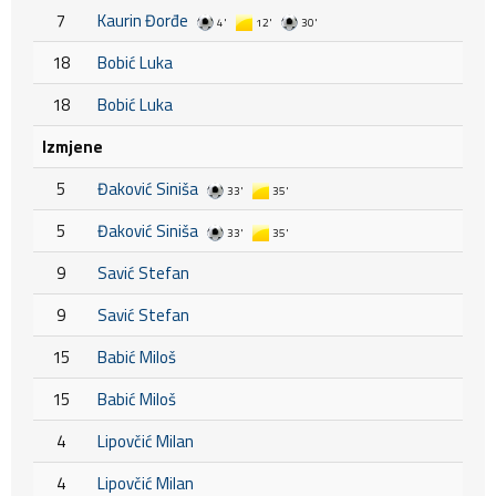
7
Kaurin Đorđe
4'
12'
30'
18
Bobić Luka
18
Bobić Luka
Izmjene
5
Đaković Siniša
33'
35'
5
Đaković Siniša
33'
35'
9
Savić Stefan
9
Savić Stefan
15
Babić Miloš
15
Babić Miloš
4
Lipovčić Milan
4
Lipovčić Milan