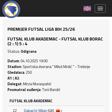
Toggle 
PREMIJER FUTSAL LIGA BIH 25/26
FUTSAL KLUB AKADEMAC - FUTSAL KLUB BORAC
(2 : 1) 5 : 4
Status:
Odigrana
Datum
: 04.10.2025 19:00
Stadion
: Sportska dvorana " Miloš Mrdić " - Trebinje
Gledalaca
: 250
A1
: |
A2
:
Delegat
: Mirza Muraspahić
Posmatrač suđenja
: Toni Bandić
FUTSAL KLUB AKADEMAC
22
Dabarčić Milan
(GK)
5'