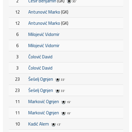
2
Ćesir Benjamin
(GK)
30'
12
Antunović Marko
(GK)
12
Antunović Marko
(GK)
6
Milojević Vidomir
6
Milojević Vidomir
3
Čolović David
3
Čolović David
23
Šešelj Ognjen
33'
23
Šešelj Ognjen
33'
11
Marković Ognjen
19'
11
Marković Ognjen
19'
10
Kadić Alem
13'