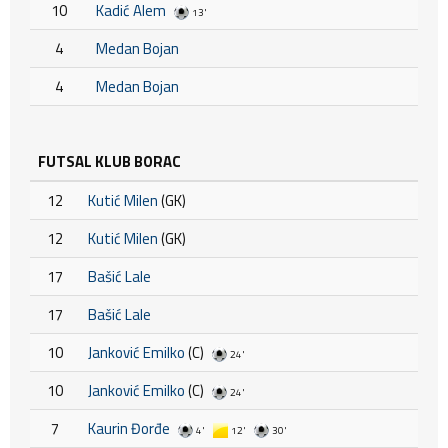
10
Kadić Alem
13'
4
Medan Bojan
4
Medan Bojan
FUTSAL KLUB BORAC
12
Kutić Milen
(GK)
12
Kutić Milen
(GK)
17
Bašić Lale
17
Bašić Lale
10
Janković Emilko
(C)
24'
10
Janković Emilko
(C)
24'
7
Kaurin Đorđe
4'
12'
30'