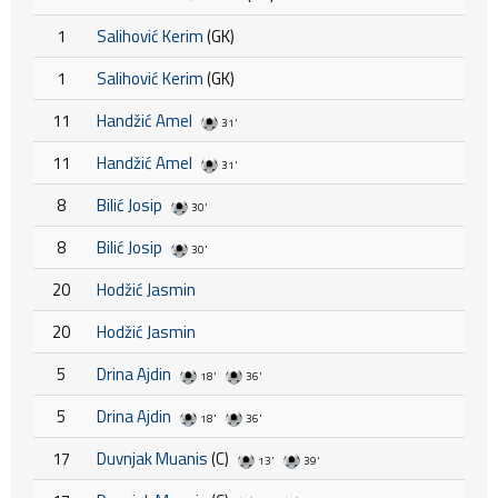
1
Salihović Kerim
(GK)
1
Salihović Kerim
(GK)
11
Handžić Amel
31'
11
Handžić Amel
31'
8
Bilić Josip
30'
8
Bilić Josip
30'
20
Hodžić Jasmin
20
Hodžić Jasmin
5
Drina Ajdin
18'
36'
5
Drina Ajdin
18'
36'
17
Duvnjak Muanis
(C)
13'
39'