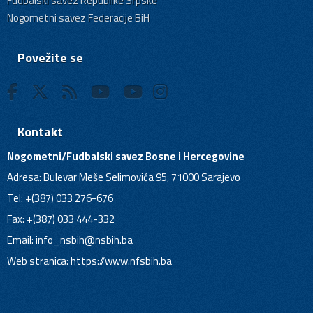
Fudbalski savez Republike Srpske
Nogometni savez Federacije BiH
Povežite se
Kontakt
Nogometni/Fudbalski savez Bosne i Hercegovine
Adresa: Bulevar Meše Selimovića 95, 71000 Sarajevo
Tel: +(387) 033 276-676
Fax: +(387) 033 444-332
Email:
info_nsbih@nsbih.ba
Web stranica: https://www.nfsbih.ba