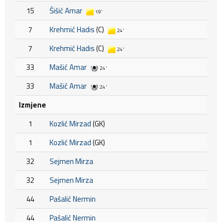
15
Šišić Amar
19'
7
Krehmić Hadis
(C)
24'
7
Krehmić Hadis
(C)
24'
33
Mašić Amar
24'
33
Mašić Amar
24'
Izmjene
1
Kozlić Mirzad
(GK)
1
Kozlić Mirzad
(GK)
32
Sejmen Mirza
32
Sejmen Mirza
44
Pašalić Nermin
44
Pašalić Nermin