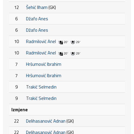
12
Šehić Ilham
(GK)
6
Džafo Anes
6
Džafo Anes
10
Radmilović Anel
20'
29'
10
Radmilović Anel
20'
29'
7
Hršumović Ibrahim
7
Hršumović Ibrahim
9
Trakić Selmedin
9
Trakić Selmedin
Izmjene
22
Delihasanović Adnan
(GK)
22
Delihasanović Adnan
(GK)