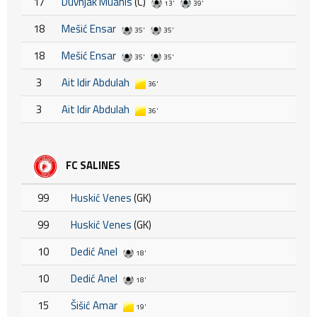
17
Duvnjak Muanis
(C)
13'
39'
18
Mešić Ensar
35'
35'
18
Mešić Ensar
35'
35'
3
Ait Idir Abdulah
36'
3
Ait Idir Abdulah
36'
FC SALINES
99
Huskić Venes
(GK)
99
Huskić Venes
(GK)
10
Dedić Anel
18'
10
Dedić Anel
18'
15
Šišić Amar
19'