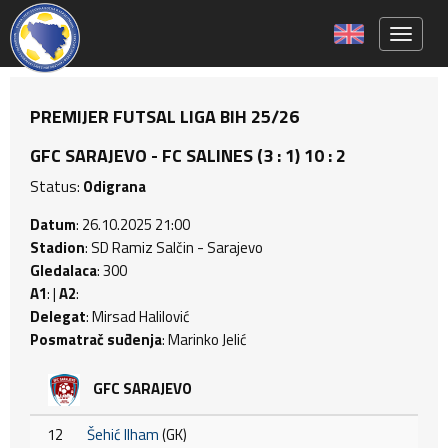
Toggle 
PREMIJER FUTSAL LIGA BIH 25/26
GFC SARAJEVO - FC SALINES (3 : 1) 10 : 2
Status:
Odigrana
Datum
: 26.10.2025 21:00
Stadion
: SD Ramiz Salčin - Sarajevo
Gledalaca
: 300
A1
: |
A2
:
Delegat
: Mirsad Halilović
Posmatrač suđenja
: Marinko Jelić
GFC SARAJEVO
12
Šehić Ilham
(GK)