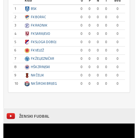
Klub
U
P
N
I
Bod
1
BSK
0
0
0
0
0
2
FK BORAC
0
0
0
0
0
3
FK RADNIK
0
0
0
0
0
4
FK SARAJEVO
0
0
0
0
0
5
FK SLOGA DOBOJ
0
0
0
0
0
6
FK VELEŽ
0
0
0
0
0
7
FK ŽELJEZNIČAR
0
0
0
0
0
8
HŠK ZRINJSKI
0
0
0
0
0
9
NK ČELIK
0
0
0
0
0
10
NK ŠIROKI BRIJEG
0
0
0
0
0
ŽENSKI FUDBAL