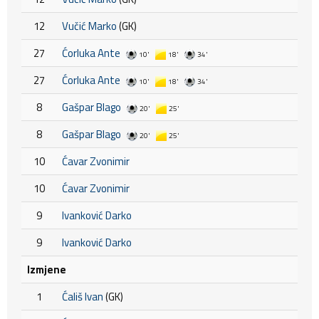
12
Vučić Marko
(GK)
27
Ćorluka Ante
10'
18'
34'
27
Ćorluka Ante
10'
18'
34'
8
Gašpar Blago
20'
25'
8
Gašpar Blago
20'
25'
10
Ćavar Zvonimir
10
Ćavar Zvonimir
9
Ivanković Darko
9
Ivanković Darko
Izmjene
1
Ćališ Ivan
(GK)