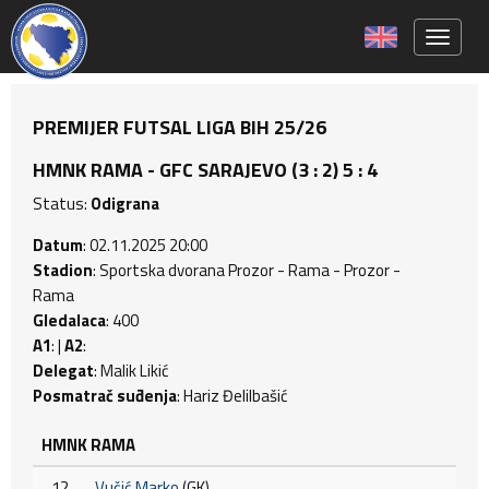
Toggle 
PREMIJER FUTSAL LIGA BIH 25/26
HMNK RAMA - GFC SARAJEVO (3 : 2) 5 : 4
Status:
Odigrana
Datum
: 02.11.2025 20:00
Stadion
: Sportska dvorana Prozor - Rama - Prozor -
Rama
Gledalaca
: 400
A1
: |
A2
:
Delegat
: Malik Likić
Posmatrač suđenja
: Hariz Đelilbašić
HMNK RAMA
12
Vučić Marko
(GK)