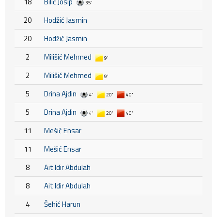
18
Bilić Josip
35'
20
Hodžić Jasmin
20
Hodžić Jasmin
2
Milišić Mehmed
9'
2
Milišić Mehmed
9'
5
Drina Ajdin
4'
20'
40'
5
Drina Ajdin
4'
20'
40'
11
Mešić Ensar
11
Mešić Ensar
8
Ait Idir Abdulah
8
Ait Idir Abdulah
4
Šehić Harun