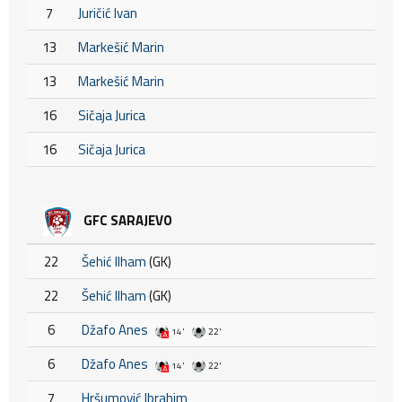
7
Juričić Ivan
13
Markešić Marin
13
Markešić Marin
16
Sičaja Jurica
16
Sičaja Jurica
GFC SARAJEVO
22
Šehić Ilham
(GK)
22
Šehić Ilham
(GK)
6
Džafo Anes
14'
22'
6
Džafo Anes
14'
22'
7
Hršumović Ibrahim