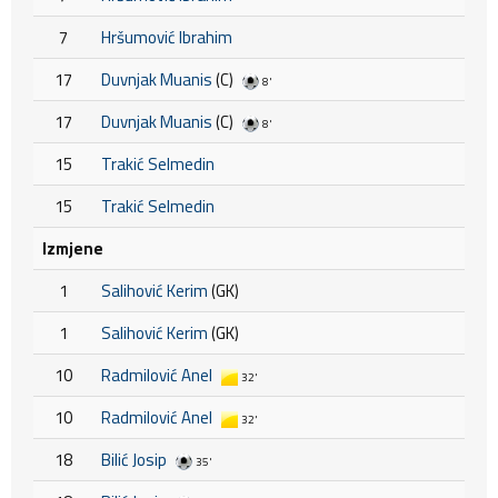
7
Hršumović Ibrahim
17
Duvnjak Muanis
(C)
8'
17
Duvnjak Muanis
(C)
8'
15
Trakić Selmedin
15
Trakić Selmedin
Izmjene
1
Salihović Kerim
(GK)
1
Salihović Kerim
(GK)
10
Radmilović Anel
32'
10
Radmilović Anel
32'
18
Bilić Josip
35'