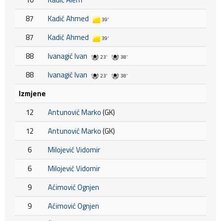
87
Kadić Ahmed
39'
87
Kadić Ahmed
39'
88
Ivanagić Ivan
23'
38'
88
Ivanagić Ivan
23'
38'
Izmjene
12
Antunović Marko
(GK)
12
Antunović Marko
(GK)
6
Milojević Vidomir
6
Milojević Vidomir
9
Aćimović Ognjen
9
Aćimović Ognjen