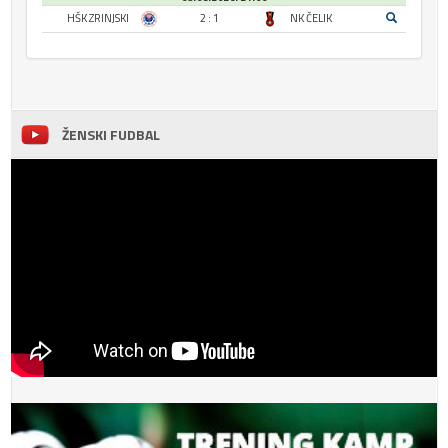
HŠK ZRINJSKI
2 : 1
NK ČELIK
ŽENSKI FUDBAL