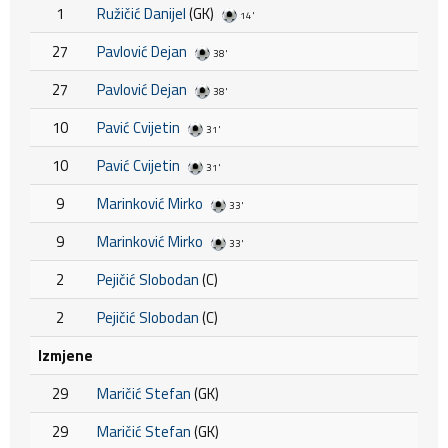
1
Ružičić Danijel
(GK)
14'
27
Pavlović Dejan
38'
27
Pavlović Dejan
38'
10
Pavić Cvijetin
31'
10
Pavić Cvijetin
31'
9
Marinković Mirko
33'
9
Marinković Mirko
33'
2
Pejičić Slobodan
(C)
2
Pejičić Slobodan
(C)
Izmjene
29
Maričić Stefan
(GK)
29
Maričić Stefan
(GK)