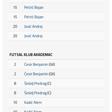
15
Petrić Bojan
15
Petrić Bojan
20
Jović Andrej
20
Jović Andrej
FUTSAL KLUB AKADEMAC
2
Ćesir Benjamin
(GK)
2
Ćesir Benjamin
(GK)
8
Šešelj Predrag
(C)
8
Šešelj Predrag
(C)
10
Kadić Alem
10
Kadić Alem