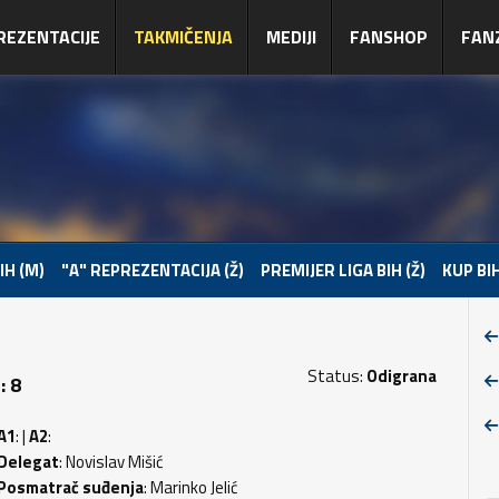
REZENTACIJE
TAKMIČENJA
MEDIJI
FANSHOP
FAN
IH (M)
"A" REPREZENTACIJA (Ž)
PREMIJER LIGA BIH (Ž)
KUP BIH
Status:
Odigrana
: 8
A1
: |
A2
:
Delegat
: Novislav Mišić
Posmatrač suđenja
: Marinko Jelić