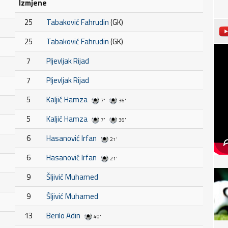
Izmjene
25
Tabaković Fahrudin
(GK)
25
Tabaković Fahrudin
(GK)
7
Pljevljak Rijad
7
Pljevljak Rijad
5
Kaljić Hamza
7'
36'
5
Kaljić Hamza
7'
36'
6
Hasanović Irfan
21'
6
Hasanović Irfan
21'
9
Šljivić Muhamed
9
Šljivić Muhamed
13
Berilo Adin
40'