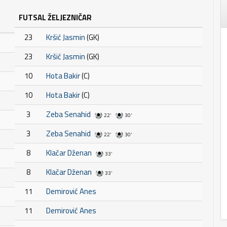
FUTSAL ŽELJEZNIČAR
23
Kršić Jasmin
(GK)
23
Kršić Jasmin
(GK)
10
Hota Bakir
(C)
10
Hota Bakir
(C)
3
Zeba Senahid
22'
30'
3
Zeba Senahid
22'
30'
8
Klačar Dženan
33'
8
Klačar Dženan
33'
11
Demirović Anes
11
Demirović Anes