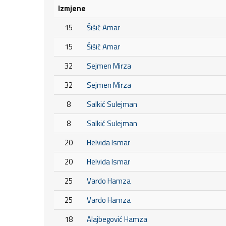
Izmjene
15
Šišić Amar
15
Šišić Amar
32
Sejmen Mirza
32
Sejmen Mirza
8
Salkić Sulejman
8
Salkić Sulejman
20
Helvida Ismar
20
Helvida Ismar
25
Vardo Hamza
25
Vardo Hamza
18
Alajbegović Hamza