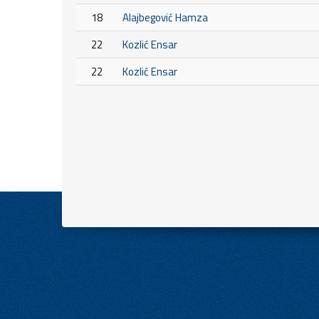
18
Alajbegović Hamza
22
Kozlić Ensar
22
Kozlić Ensar