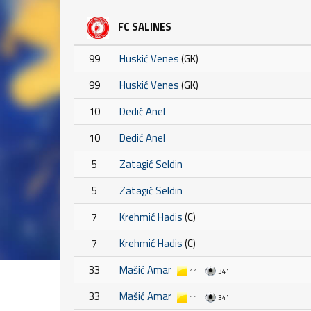
FC SALINES
99
Huskić Venes
(GK)
99
Huskić Venes
(GK)
10
Dedić Anel
10
Dedić Anel
5
Zatagić Seldin
5
Zatagić Seldin
7
Krehmić Hadis
(C)
7
Krehmić Hadis
(C)
33
Mašić Amar
11'
34'
33
Mašić Amar
11'
34'