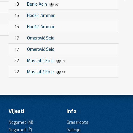
13
Berilo Adin
40'
15
Hodžić Ammar
15
Hodžić Ammar
17
Omerović Seid
17
Omerović Seid
22
Mustafić Emir
39'
22
Mustafić Emir
39'
Vijesti
Info
Nogomet (M)
Grassroots
Nogomet (Ž)
Galerije