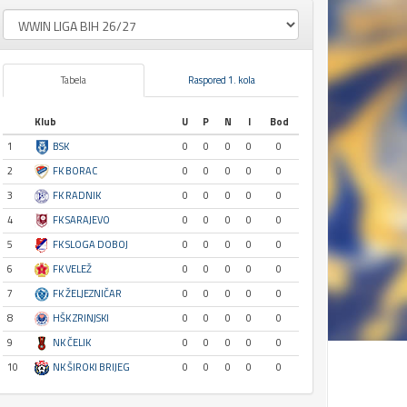
Tabela
Raspored 1. kola
Klub
U
P
N
I
Bod
1
BSK
0
0
0
0
0
2
FK BORAC
0
0
0
0
0
3
FK RADNIK
0
0
0
0
0
4
FK SARAJEVO
0
0
0
0
0
5
FK SLOGA DOBOJ
0
0
0
0
0
6
FK VELEŽ
0
0
0
0
0
7
FK ŽELJEZNIČAR
0
0
0
0
0
8
HŠK ZRINJSKI
0
0
0
0
0
9
NK ČELIK
0
0
0
0
0
10
NK ŠIROKI BRIJEG
0
0
0
0
0