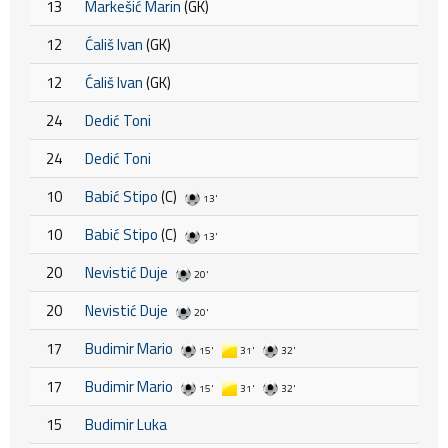
13
Markešić Marin
(GK)
12
Ćališ Ivan
(GK)
12
Ćališ Ivan
(GK)
24
Dedić Toni
24
Dedić Toni
10
Babić Stipo
(C)
13'
10
Babić Stipo
(C)
13'
20
Nevistić Duje
20'
20
Nevistić Duje
20'
17
Budimir Mario
15'
31'
32'
17
Budimir Mario
15'
31'
32'
15
Budimir Luka