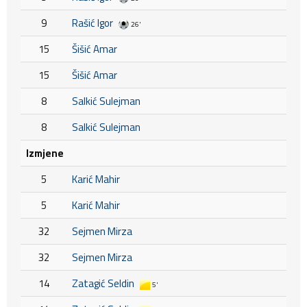
9
Rašić Igor
26'
15
Šišić Amar
15
Šišić Amar
8
Salkić Sulejman
8
Salkić Sulejman
Izmjene
5
Karić Mahir
5
Karić Mahir
32
Sejmen Mirza
32
Sejmen Mirza
14
Zatagić Seldin
5'