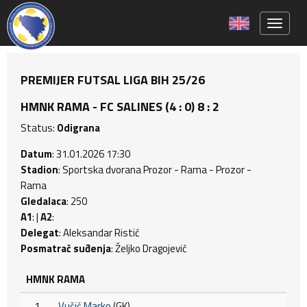
Toggle 
PREMIJER FUTSAL LIGA BIH 25/26
HMNK RAMA - FC SALINES (4 : 0) 8 : 2
Status:
Odigrana
Datum
: 31.01.2026 17:30
Stadion
: Sportska dvorana Prozor - Rama - Prozor -
Rama
Gledalaca
: 250
A1
: |
A2
:
Delegat
: Aleksandar Ristić
Posmatrač suđenja
: Željko Dragojević
HMNK RAMA
1
Vučić Marko
(GK)