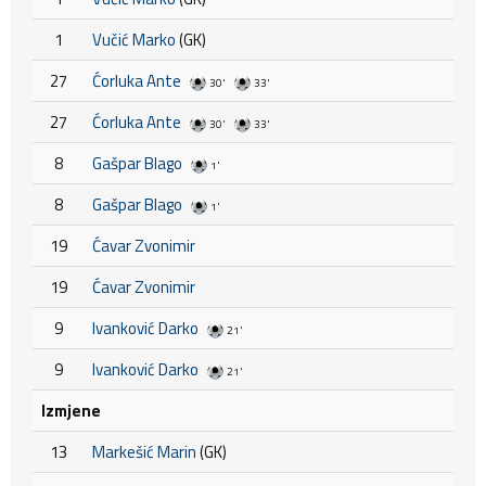
1
Vučić Marko
(GK)
27
Ćorluka Ante
30'
33'
27
Ćorluka Ante
30'
33'
8
Gašpar Blago
1'
8
Gašpar Blago
1'
19
Ćavar Zvonimir
19
Ćavar Zvonimir
9
Ivanković Darko
21'
9
Ivanković Darko
21'
Izmjene
13
Markešić Marin
(GK)