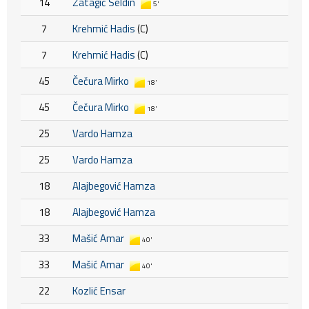
14
Zatagić Seldin
5'
7
Krehmić Hadis
(C)
7
Krehmić Hadis
(C)
45
Čečura Mirko
18'
45
Čečura Mirko
18'
25
Vardo Hamza
25
Vardo Hamza
18
Alajbegović Hamza
18
Alajbegović Hamza
33
Mašić Amar
40'
33
Mašić Amar
40'
22
Kozlić Ensar