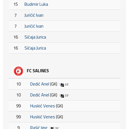
15
Budimir Luka
7
Juričić Ivan
7
Juričić Ivan
16
Sičaja Jurica
16
Sičaja Jurica
FC SALINES
10
Dedić Anel
(GK)
33'
10
Dedić Anel
(GK)
33'
99
Huskić Venes
(GK)
99
Huskić Venes
(GK)
9
Rašić Igor
26'