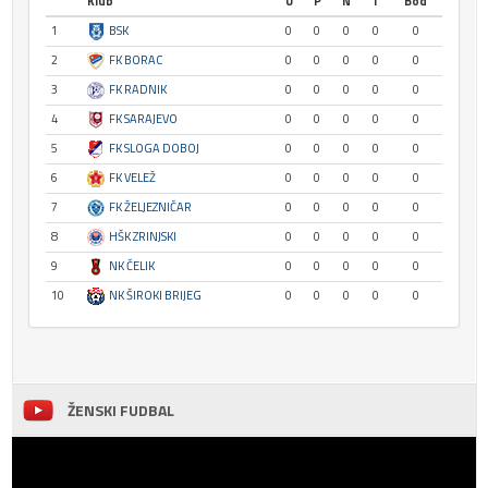
Klub
U
P
N
I
Bod
1
BSK
0
0
0
0
0
2
FK BORAC
0
0
0
0
0
3
FK RADNIK
0
0
0
0
0
4
FK SARAJEVO
0
0
0
0
0
5
FK SLOGA DOBOJ
0
0
0
0
0
6
FK VELEŽ
0
0
0
0
0
7
FK ŽELJEZNIČAR
0
0
0
0
0
8
HŠK ZRINJSKI
0
0
0
0
0
9
NK ČELIK
0
0
0
0
0
10
NK ŠIROKI BRIJEG
0
0
0
0
0
ŽENSKI FUDBAL