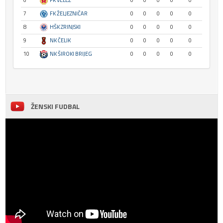
6
FK VELEŽ
0
0
0
0
0
7
FK ŽELJEZNIČAR
0
0
0
0
0
8
HŠK ZRINJSKI
0
0
0
0
0
9
NK ČELIK
0
0
0
0
0
10
NK ŠIROKI BRIJEG
0
0
0
0
0
ŽENSKI FUDBAL