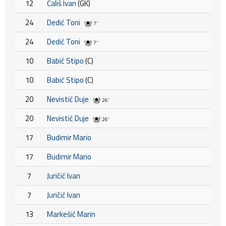
12
Ćališ Ivan
(GK)
24
Dedić Toni
7'
24
Dedić Toni
7'
10
Babić Stipo
(C)
10
Babić Stipo
(C)
20
Nevistić Duje
26'
20
Nevistić Duje
26'
17
Budimir Mario
17
Budimir Mario
7
Juričić Ivan
7
Juričić Ivan
13
Markešić Marin