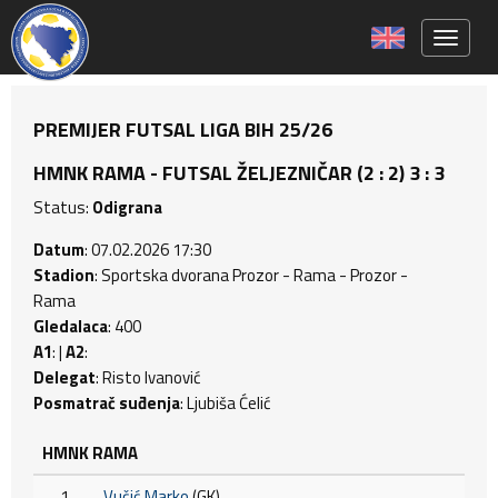
Toggle 
PREMIJER FUTSAL LIGA BIH 25/26
HMNK RAMA - FUTSAL ŽELJEZNIČAR (2 : 2) 3 : 3
Status:
Odigrana
Datum
: 07.02.2026 17:30
Stadion
: Sportska dvorana Prozor - Rama - Prozor -
Rama
Gledalaca
: 400
A1
: |
A2
:
Delegat
: Risto Ivanović
Posmatrač suđenja
: Ljubiša Ćelić
HMNK RAMA
1
Vučić Marko
(GK)