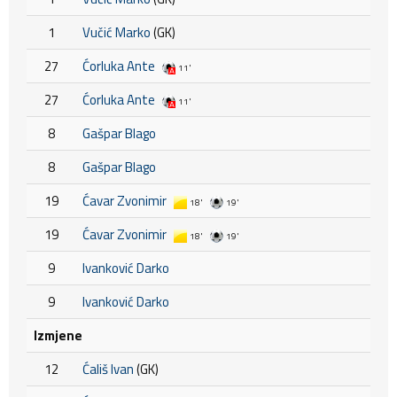
1
Vučić Marko
(GK)
27
Ćorluka Ante
11'
27
Ćorluka Ante
11'
8
Gašpar Blago
8
Gašpar Blago
19
Ćavar Zvonimir
18'
19'
19
Ćavar Zvonimir
18'
19'
9
Ivanković Darko
9
Ivanković Darko
Izmjene
12
Ćališ Ivan
(GK)