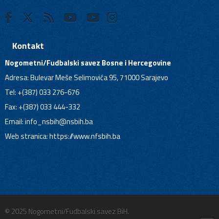
Kontakt
Nogometni/Fudbalski savez Bosne i Hercegovine
Adresa: Bulevar Meše Selimovića 95, 71000 Sarajevo
Tel: +(387) 033 276-676
Fax: +(387) 033 444-332
Email:
info_nsbih@nsbih.ba
Web stranica: https://www.nfsbih.ba
© 2025 Nogometni/Fudbalski savez BiH.