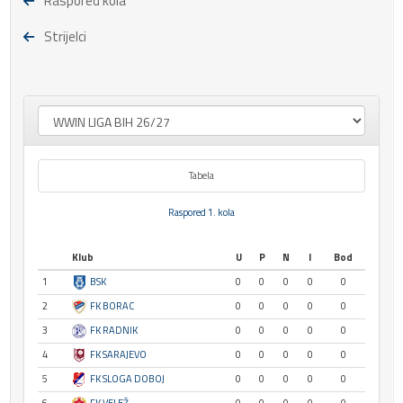
Raspored kola
Strijelci
Tabela
Raspored 1. kola
Klub
U
P
N
I
Bod
1
BSK
0
0
0
0
0
2
FK BORAC
0
0
0
0
0
3
FK RADNIK
0
0
0
0
0
4
FK SARAJEVO
0
0
0
0
0
5
FK SLOGA DOBOJ
0
0
0
0
0