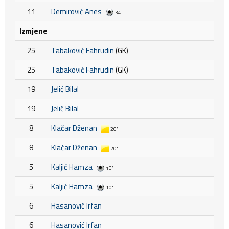
11
Demirović Anes
34'
Izmjene
25
Tabaković Fahrudin
(GK)
25
Tabaković Fahrudin
(GK)
19
Jelić Bilal
19
Jelić Bilal
8
Klačar Dženan
20'
8
Klačar Dženan
20'
5
Kaljić Hamza
10'
5
Kaljić Hamza
10'
6
Hasanović Irfan
6
Hasanović Irfan