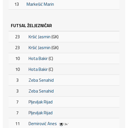
13
Markešić Marin
FUTSAL ŽELJEZNIČAR
23
Kršić Jasmin
(GK)
23
Kršić Jasmin
(GK)
10
Hota Bakir
(C)
10
Hota Bakir
(C)
3
Zeba Senahid
3
Zeba Senahid
7
Pljevljak Rijad
7
Pljevljak Rijad
11
Demirović Anes
34'