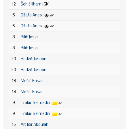
12
Šehić Ilham
(GK)
6
Džafo Anes
19'
6
Džafo Anes
19'
8
Bilić Josip
8
Bilić Josip
20
Hodžić Jasmin
20
Hodžić Jasmin
18
Mešić Ensar
18
Mešić Ensar
9
Trakić Selmedin
26'
9
Trakić Selmedin
26'
15
Ait Idir Abdulah