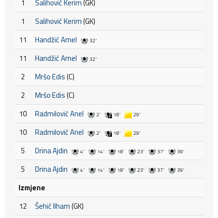
1
Salihović Kerim
(GK)
1
Salihović Kerim
(GK)
11
Handžić Amel
32'
11
Handžić Amel
32'
2
Mršo Edis
(C)
2
Mršo Edis
(C)
10
Radmilović Anel
2'
18'
29'
10
Radmilović Anel
2'
18'
29'
5
Drina Ajdin
4'
14'
18'
23'
37'
39'
5
Drina Ajdin
4'
14'
18'
23'
37'
39'
Izmjene
12
Šehić Ilham
(GK)