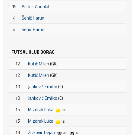
15
Ait Idir Abdulah
4
Šehić Harun
4
Šehić Harun
FUTSAL KLUB BORAC
12
Kutić Milen
(GK)
12
Kutić Milen
(GK)
10
Janković Emilko
(C)
10
Janković Emilko
(C)
15
Mizdrak Luka
18'
15
Mizdrak Luka
18'
19
Živković Dejan
20'
39'