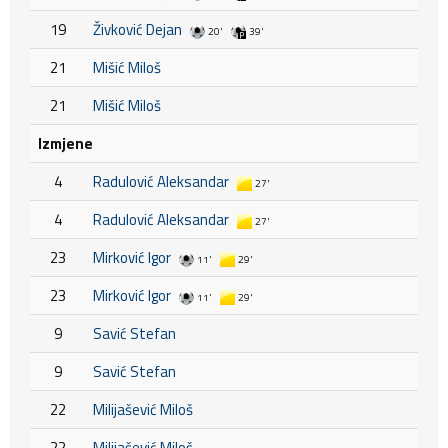
19
Živković Dejan
20'
39'
21
Mišić Miloš
21
Mišić Miloš
Izmjene
4
Radulović Aleksandar
27'
4
Radulović Aleksandar
27'
23
Mirković Igor
11'
29'
23
Mirković Igor
11'
29'
9
Savić Stefan
9
Savić Stefan
22
Milijašević Miloš
22
Milijašević Miloš