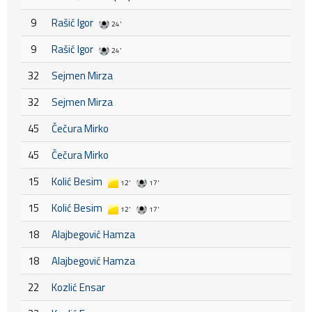
9
Rašić Igor
24'
9
Rašić Igor
24'
32
Sejmen Mirza
32
Sejmen Mirza
45
Čečura Mirko
45
Čečura Mirko
15
Kolić Besim
12'
17'
15
Kolić Besim
12'
17'
18
Alajbegović Hamza
18
Alajbegović Hamza
22
Kozlić Ensar