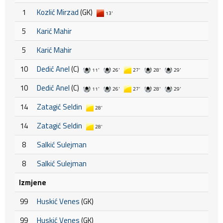
1
Kozlić Mirzad
(GK)
13'
5
Karić Mahir
5
Karić Mahir
10
Dedić Anel
(C)
11'
26'
27'
28'
29'
10
Dedić Anel
(C)
11'
26'
27'
28'
29'
14
Zatagić Seldin
28'
14
Zatagić Seldin
28'
8
Salkić Sulejman
8
Salkić Sulejman
Izmjene
99
Huskić Venes
(GK)
99
Huskić Venes
(GK)