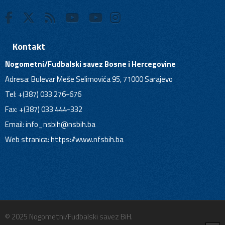
Kontakt
Nogometni/Fudbalski savez Bosne i Hercegovine
Adresa: Bulevar Meše Selimovića 95, 71000 Sarajevo
Tel: +(387) 033 276-676
Fax: +(387) 033 444-332
Email:
info_nsbih@nsbih.ba
Web stranica: https://www.nfsbih.ba
© 2025 Nogometni/Fudbalski savez BiH.