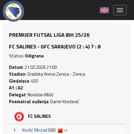
Toggle 
PREMIJER FUTSAL LIGA BIH 25/26
FC SALINES - GFC SARAJEVO (2 : 4) 7 : 8
Status:
Odigrana
Datum
: 21.02.2026 21:00
Stadion
: Gradska Arena Zenica - Zenica
Gledalaca
: 450
A1
: |
A2
:
Delegat
: Novislav Mišić
Posmatrač suđenja
: Damir Knežević
FC SALINES
1
Kozlić Mirzad
(GK)
13'