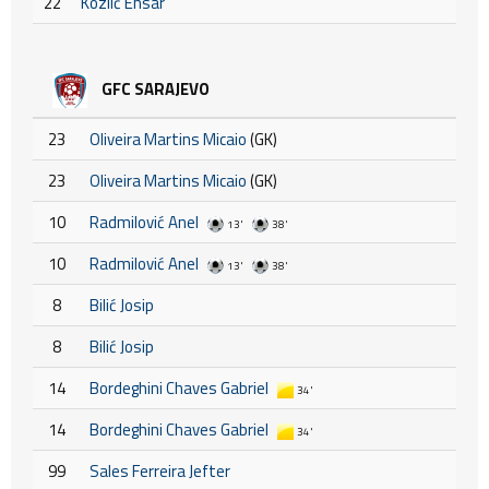
22
Kozlić Ensar
GFC SARAJEVO
23
Oliveira Martins Micaio
(GK)
23
Oliveira Martins Micaio
(GK)
10
Radmilović Anel
13'
38'
10
Radmilović Anel
13'
38'
8
Bilić Josip
8
Bilić Josip
14
Bordeghini Chaves Gabriel
34'
14
Bordeghini Chaves Gabriel
34'
99
Sales Ferreira Jefter