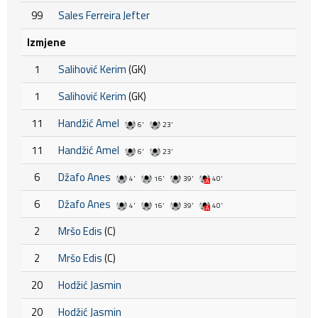
99
Sales Ferreira Jefter
Izmjene
1
Salihović Kerim
(GK)
1
Salihović Kerim
(GK)
11
Handžić Amel
6'
23'
11
Handžić Amel
6'
23'
6
Džafo Anes
4'
16'
39'
40'
6
Džafo Anes
4'
16'
39'
40'
2
Mršo Edis
(C)
2
Mršo Edis
(C)
20
Hodžić Jasmin
20
Hodžić Jasmin