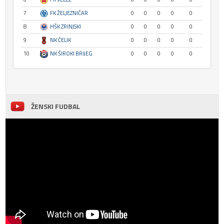
7
FK ŽELJEZNIČAR
0
0
0
0
0
8
HŠK ZRINJSKI
0
0
0
0
0
9
NK ČELIK
0
0
0
0
0
10
NK ŠIROKI BRIJEG
0
0
0
0
0
ŽENSKI FUDBAL