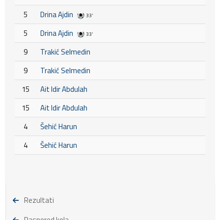
5
Drina Ajdin
33'
5
Drina Ajdin
33'
9
Trakić Selmedin
9
Trakić Selmedin
15
Ait Idir Abdulah
15
Ait Idir Abdulah
4
Šehić Harun
4
Šehić Harun
Rezultati
Raspored kola