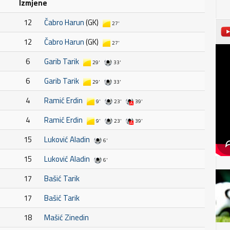
Izmjene
12
Čabro Harun
(GK)
27'
12
Čabro Harun
(GK)
27'
6
Garib Tarik
29'
33'
6
Garib Tarik
29'
33'
4
Ramić Erdin
9'
23'
39'
4
Ramić Erdin
9'
23'
39'
15
Luković Aladin
6'
15
Luković Aladin
6'
17
Bašić Tarik
17
Bašić Tarik
18
Mašić Zinedin