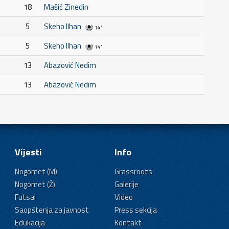
18
Mašić Zinedin
5
Skeho Ilhan
14'
5
Skeho Ilhan
14'
13
Abazović Nedim
13
Abazović Nedim
Vijesti
Info
Nogomet (M)
Grassroots
Nogomet (Ž)
Galerije
Futsal
Video
Saopštenja za javnost
Press sekcija
Edukacija
Kontakt