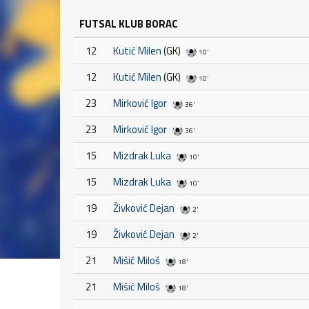
FUTSAL KLUB BORAC
12
Kutić Milen
(GK)
10'
12
Kutić Milen
(GK)
10'
23
Mirković Igor
36'
23
Mirković Igor
36'
15
Mizdrak Luka
10'
15
Mizdrak Luka
10'
19
Živković Dejan
2'
19
Živković Dejan
2'
21
Mišić Miloš
18'
21
Mišić Miloš
18'