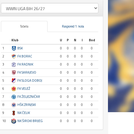
Tabela
Raspored 1. kola
Klub
U
P
N
I
Bod
1
BSK
0
0
0
0
0
2
FK BORAC
0
0
0
0
0
3
FK RADNIK
0
0
0
0
0
4
FK SARAJEVO
0
0
0
0
0
5
FK SLOGA DOBOJ
0
0
0
0
0
6
FK VELEŽ
0
0
0
0
0
7
FK ŽELJEZNIČAR
0
0
0
0
0
8
HŠK ZRINJSKI
0
0
0
0
0
9
NK ČELIK
0
0
0
0
0
10
NK ŠIROKI BRIJEG
0
0
0
0
0