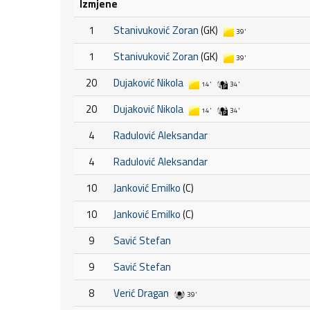
Izmjene
1
Stanivuković Zoran
(GK)
39'
1
Stanivuković Zoran
(GK)
39'
20
Dujaković Nikola
14'
34'
20
Dujaković Nikola
14'
34'
4
Radulović Aleksandar
4
Radulović Aleksandar
10
Janković Emilko
(C)
10
Janković Emilko
(C)
9
Savić Stefan
9
Savić Stefan
8
Verić Dragan
39'