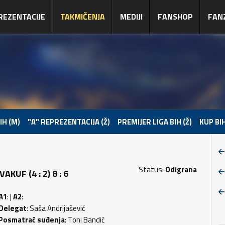
REZENTACIJE
TAKMIČENJA
MEDIJI
FANSHOP
FAN
IH (M)
"A" REPREZENTACIJA (Ž)
PREMIJER LIGA BIH (Ž)
KUP BIH
Status:
Odigrana
UF (4 : 2) 8 : 6
A1
: |
A2
:
Delegat
: Saša Andrijašević
Posmatrač suđenja
: Toni Bandić