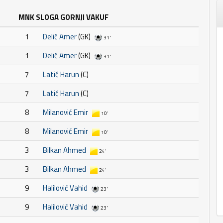
MNK SLOGA GORNJI VAKUF
1
Delić Amer
(GK)
31'
1
Delić Amer
(GK)
31'
7
Latić Harun
(C)
7
Latić Harun
(C)
8
Milanović Emir
10'
8
Milanović Emir
10'
3
Bilkan Ahmed
24'
3
Bilkan Ahmed
24'
9
Halilović Vahid
23'
9
Halilović Vahid
23'