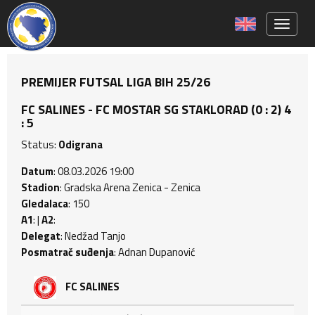
Toggle 
PREMIJER FUTSAL LIGA BIH 25/26
FC SALINES - FC MOSTAR SG STAKLORAD (0 : 2) 4
: 5
Status:
Odigrana
Datum
: 08.03.2026 19:00
Stadion
: Gradska Arena Zenica - Zenica
Gledalaca
: 150
A1
: |
A2
:
Delegat
: Nedžad Tanjo
Posmatrač suđenja
: Adnan Dupanović
FC SALINES