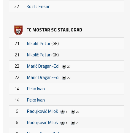
22
Kozlić Ensar
FC MOSTAR SG STAKLORAD
21
Nikolić Petar
(GK)
21
Nikolić Petar
(GK)
22
Marić Dragan-Edi
27'
22
Marić Dragan-Edi
27'
14
Peko Ivan
14
Peko Ivan
6
Radujković Miloš
1'
28'
6
Radujković Miloš
1'
28'