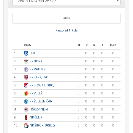
Tabela
Raspored 1. kola
Klub
U
P
N
I
Bod
1
BSK
0
0
0
0
0
2
FK BORAC
0
0
0
0
0
3
FK RADNIK
0
0
0
0
0
4
FK SARAJEVO
0
0
0
0
0
5
FK SLOGA DOBOJ
0
0
0
0
0
6
FK VELEŽ
0
0
0
0
0
7
FK ŽELJEZNIČAR
0
0
0
0
0
8
HŠK ZRINJSKI
0
0
0
0
0
9
NK ČELIK
0
0
0
0
0
10
NK ŠIROKI BRIJEG
0
0
0
0
0