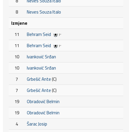
8
Neves Souza Italo
8
Neves Souza Italo
Izmjene
11
Behram Seid
7'
11
Behram Seid
7'
10
Ivanković Srđan
10
Ivanković Srđan
7
Grbešić Ante
(C)
7
Grbešić Ante
(C)
19
Obradović Belmin
19
Obradović Belmin
4
Šarac Josip