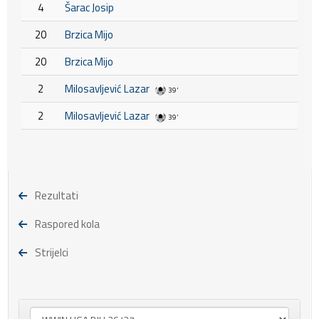
4
Šarac Josip
20
Brzica Mijo
20
Brzica Mijo
2
Milosavljević Lazar
39'
2
Milosavljević Lazar
39'
Rezultati
Raspored kola
Strijelci