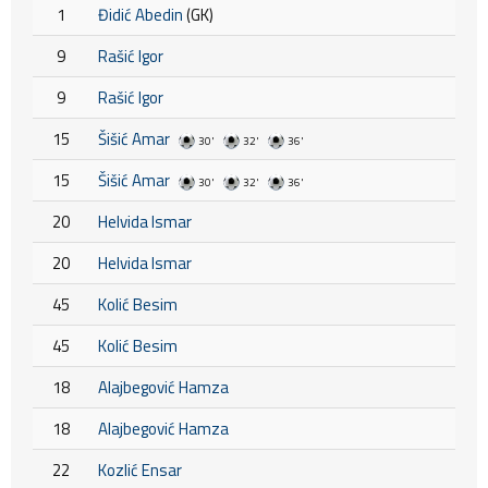
1
Đidić Abedin
(GK)
9
Rašić Igor
9
Rašić Igor
15
Šišić Amar
30'
32'
36'
15
Šišić Amar
30'
32'
36'
20
Helvida Ismar
20
Helvida Ismar
45
Kolić Besim
45
Kolić Besim
18
Alajbegović Hamza
18
Alajbegović Hamza
22
Kozlić Ensar