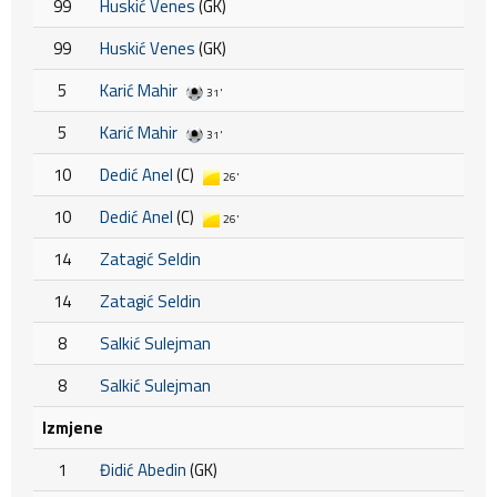
99
Huskić Venes
(GK)
99
Huskić Venes
(GK)
5
Karić Mahir
31'
5
Karić Mahir
31'
10
Dedić Anel
(C)
26'
10
Dedić Anel
(C)
26'
14
Zatagić Seldin
14
Zatagić Seldin
8
Salkić Sulejman
8
Salkić Sulejman
Izmjene
1
Đidić Abedin
(GK)