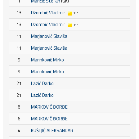
1
Maričić Stefan
(GK)
13
Džombić Vladimir
31'
13
Džombić Vladimir
31'
11
Marjanović Slaviša
11
Marjanović Slaviša
9
Marinković Mirko
9
Marinković Mirko
21
Lazić Darko
21
Lazić Darko
6
MARKOVIĆ ĐORĐE
6
MARKOVIĆ ĐORĐE
4
KUŠLJIĆ ALEKSANDAR