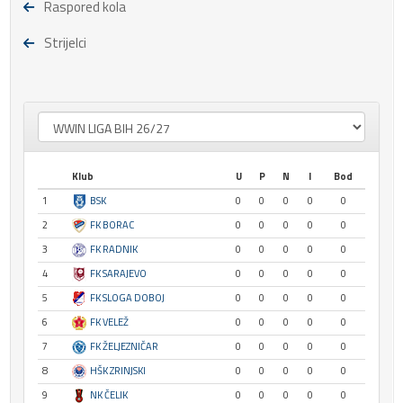
Raspored kola
Strijelci
Klub
U
P
N
I
Bod
1
BSK
0
0
0
0
0
2
FK BORAC
0
0
0
0
0
3
FK RADNIK
0
0
0
0
0
4
FK SARAJEVO
0
0
0
0
0
5
FK SLOGA DOBOJ
0
0
0
0
0
6
FK VELEŽ
0
0
0
0
0
7
FK ŽELJEZNIČAR
0
0
0
0
0
8
HŠK ZRINJSKI
0
0
0
0
0
9
NK ČELIK
0
0
0
0
0