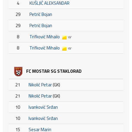
4
KUŠLJIĆ ALEKSANDAR
29
Petrić Bojan
29
Petrić Bojan
8
Trifković Mihailo
19'
8
Trifković Mihailo
19'
FC MOSTAR SG STAKLORAD
21
Nikolić Petar
(GK)
21
Nikolić Petar
(GK)
10
Ivanković Srđan
10
Ivanković Srđan
15
Sesar Marin