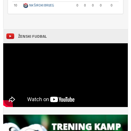
10
NK ŠIROKI BRIJEG
0
0
0
0
0
ŽENSKI FUDBAL