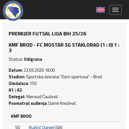
Toggle 
PREMIJER FUTSAL LIGA BIH 25/26
KMF BROD - FC MOSTAR SG STAKLORAD (1 : 0) 1 :
3
Status:
Odigrana
Datum
: 22.03.2026 18:00
Stadion
: Sportska dvorana "Dom sportova" - Brod
Gledalaca
: 750
A1
: |
A2
:
Delegat
: Mensud Čaušević
Posmatrač suđenja
: Damir Knežević
KMF BROD
50
Ružičić Danijel
(GK)