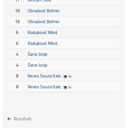
19
Obradović Belmin
19
Obradović Belmin
6
Radujković Miloš
6
Radujković Miloš
4
Šarac Josip
4
Šarac Josip
8
Neves Souza Italo
34'
8
Neves Souza Italo
34'
Rezultati