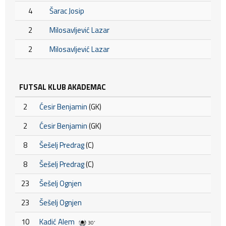
4
Šarac Josip
2
Milosavljević Lazar
2
Milosavljević Lazar
FUTSAL KLUB AKADEMAC
2
Ćesir Benjamin
(GK)
2
Ćesir Benjamin
(GK)
8
Šešelj Predrag
(C)
8
Šešelj Predrag
(C)
23
Šešelj Ognjen
23
Šešelj Ognjen
10
Kadić Alem
30'