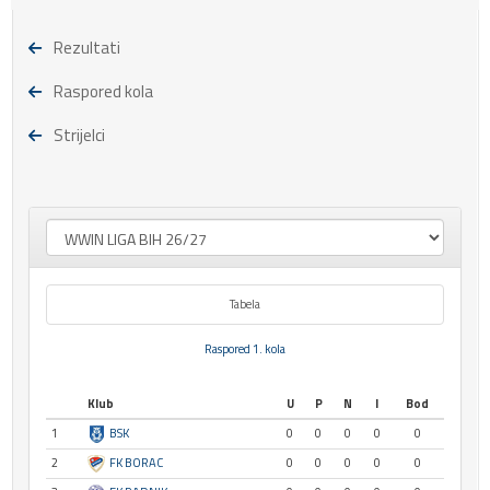
Rezultati
Raspored kola
Strijelci
Tabela
Raspored 1. kola
Klub
U
P
N
I
Bod
1
BSK
0
0
0
0
0
2
FK BORAC
0
0
0
0
0