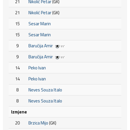
21
Nikolić Petar
(GK)
21
Nikolić Petar
(GK)
15
Sesar Marin
15
Sesar Marin
9
Baručija Amir
11'
9
Baručija Amir
11'
14
Peko Ivan
14
Peko Ivan
8
Neves Souza Italo
8
Neves Souza Italo
Izmjene
20
Brzica Mijo
(GK)