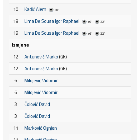
10
Kadić Alem
30'
19
Lima De Sousa Igor Raphael
16'
22'
19
Lima De Sousa Igor Raphael
16'
22'
Izmjene
12
Antunović Marko
(GK)
12
Antunović Marko
(GK)
6
Milojević Vidomir
6
Milojević Vidomir
3
Čolović David
3
Čolović David
11
Marković Ognjen
11
Marković Ognjen