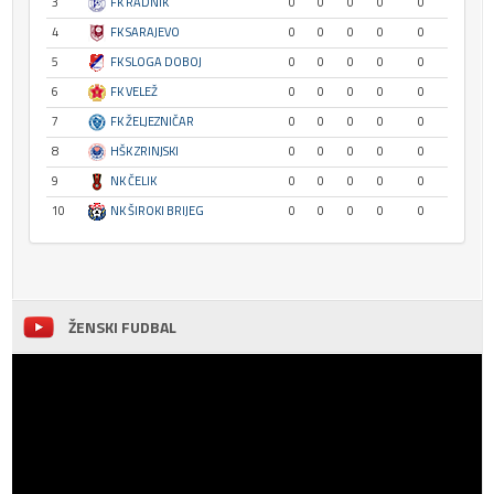
3
FK RADNIK
0
0
0
0
0
4
FK SARAJEVO
0
0
0
0
0
5
FK SLOGA DOBOJ
0
0
0
0
0
6
FK VELEŽ
0
0
0
0
0
7
FK ŽELJEZNIČAR
0
0
0
0
0
8
HŠK ZRINJSKI
0
0
0
0
0
9
NK ČELIK
0
0
0
0
0
10
NK ŠIROKI BRIJEG
0
0
0
0
0
ŽENSKI FUDBAL