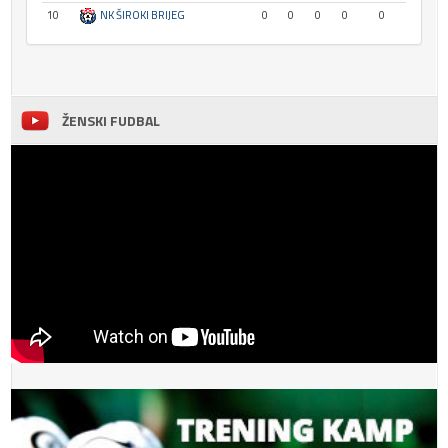
10
NK ŠIROKI BRIJEG
0
0
0
0
0
ŽENSKI FUDBAL