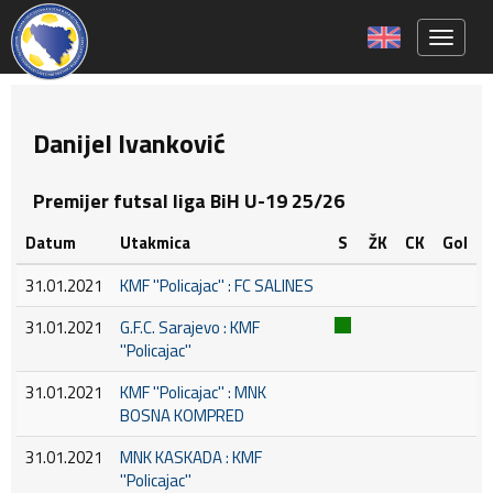
Toggle 
Danijel Ivanković
Premijer futsal liga BiH U-19 25/26
Datum
Utakmica
S
ŽK
CK
Gol
31.01.2021
KMF ''Policajac'' : FC SALINES
31.01.2021
G.F.C. Sarajevo : KMF
''Policajac''
31.01.2021
KMF ''Policajac'' : MNK
BOSNA KOMPRED
31.01.2021
MNK KASKADA : KMF
''Policajac''