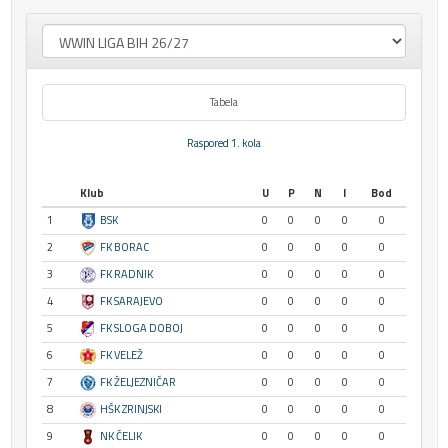
Tabela
Raspored 1. kola
Klub
U
P
N
I
Bod
1
BSK
0
0
0
0
0
2
FK BORAC
0
0
0
0
0
3
FK RADNIK
0
0
0
0
0
4
FK SARAJEVO
0
0
0
0
0
5
FK SLOGA DOBOJ
0
0
0
0
0
6
FK VELEŽ
0
0
0
0
0
7
FK ŽELJEZNIČAR
0
0
0
0
0
8
HŠK ZRINJSKI
0
0
0
0
0
9
NK ČELIK
0
0
0
0
0