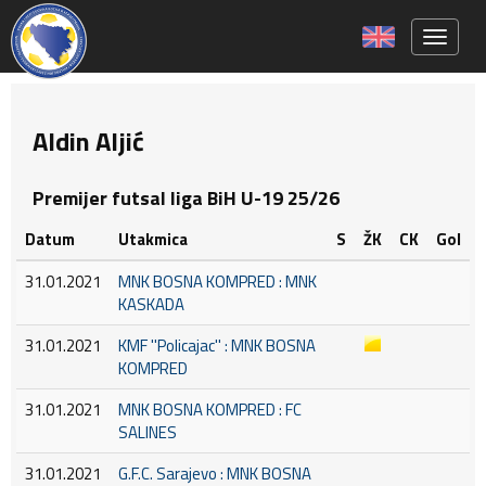
Toggle 
Aldin Aljić
Premijer futsal liga BiH U-19 25/26
Datum
Utakmica
S
ŽK
CK
Gol
31.01.2021
MNK BOSNA KOMPRED : MNK
KASKADA
31.01.2021
KMF ''Policajac'' : MNK BOSNA
KOMPRED
31.01.2021
MNK BOSNA KOMPRED : FC
SALINES
31.01.2021
G.F.C. Sarajevo : MNK BOSNA