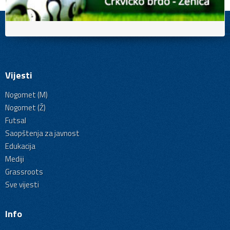
Vijesti
Nogomet (M)
Nogomet (Ž)
Futsal
Saopštenja za javnost
Edukacija
Mediji
Grassroots
Sve vijesti
Info