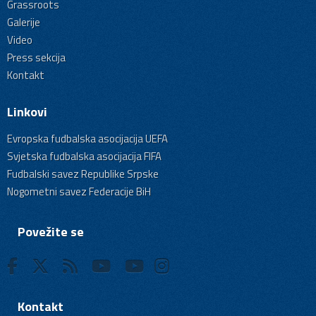
Grassroots
Galerije
Video
Press sekcija
Kontakt
Linkovi
Evropska fudbalska asocijacija UEFA
Svjetska fudbalska asocijacija FIFA
Fudbalski savez Republike Srpske
Nogometni savez Federacije BiH
Povežite se
Kontakt