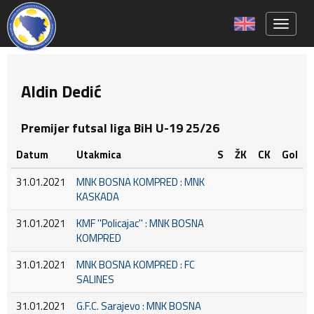
Toggle 
Aldin Dedić
Premijer futsal liga BiH U-19 25/26
Datum
Utakmica
S
ŽK
CK
Gol
31.01.2021
MNK BOSNA KOMPRED : MNK
KASKADA
31.01.2021
KMF ''Policajac'' : MNK BOSNA
KOMPRED
31.01.2021
MNK BOSNA KOMPRED : FC
SALINES
31.01.2021
G.F.C. Sarajevo : MNK BOSNA