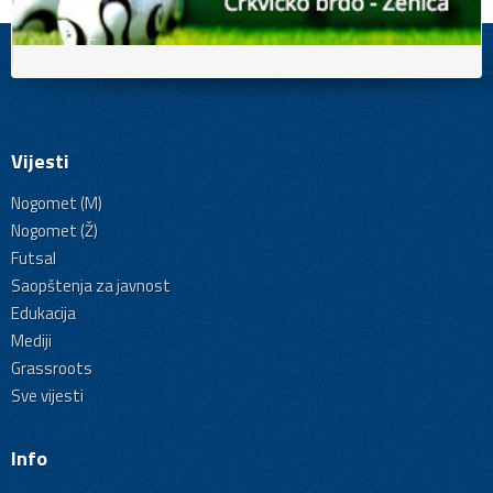
Vijesti
Nogomet (M)
Nogomet (Ž)
Futsal
Saopštenja za javnost
Edukacija
Mediji
Grassroots
Sve vijesti
Info