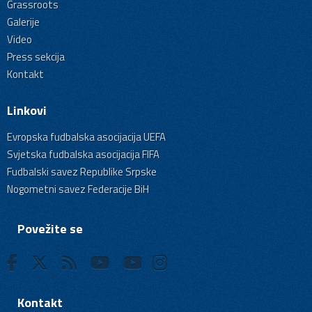
Grassroots
Galerije
Video
Press sekcija
Kontakt
Linkovi
Evropska fudbalska asocijacija UEFA
Svjetska fudbalska asocijacija FIFA
Fudbalski savez Republike Srpske
Nogometni savez Federacije BiH
Povežite se
Kontakt