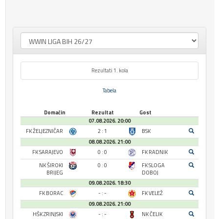
Rezultati 1. kola
Tabela
Domaćin
Rezultat
Gost
07.08.2026. 20:00
FK ŽELJEZNIČAR
2 : 1
BSK
08.08.2026. 21:00
FK SARAJEVO
0 : 0
FK RADNIK
NK ŠIROKI
0 : 0
FK SLOGA
BRIJEG
DOBOJ
09.08.2026. 18:30
FK BORAC
- : -
FK VELEŽ
09.08.2026. 21:00
HŠK ZRINJSKI
- : -
NK ČELIK