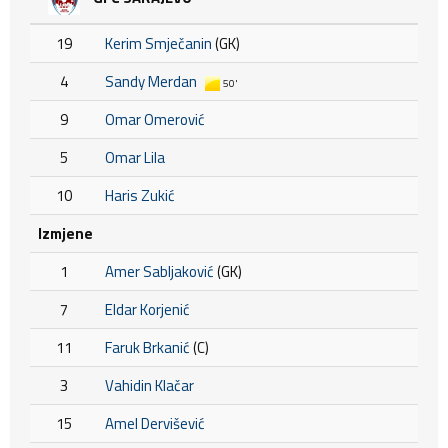
19
Kerim Smječanin
(GK)
4
Sandy Merdan
50'
9
Omar Omerović
5
Omar Lila
10
Haris Zukić
Izmjene
1
Amer Sabljaković
(GK)
7
Eldar Korjenić
11
Faruk Brkanić
(C)
3
Vahidin Klačar
15
Amel Dervišević