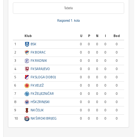
Tabela
Raspored 1. kola
Klub
U
P
N
I
Bod
1
BSK
0
0
0
0
0
2
FK BORAC
0
0
0
0
0
3
FK RADNIK
0
0
0
0
0
4
FK SARAJEVO
0
0
0
0
0
5
FK SLOGA DOBOJ
0
0
0
0
0
6
FK VELEŽ
0
0
0
0
0
7
FK ŽELJEZNIČAR
0
0
0
0
0
8
HŠK ZRINJSKI
0
0
0
0
0
9
NK ČELIK
0
0
0
0
0
10
NK ŠIROKI BRIJEG
0
0
0
0
0