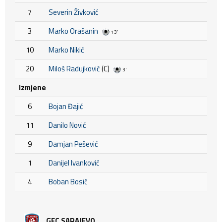
7
Severin Živković
3
Marko Orašanin
13'
10
Marko Nikić
20
Miloš Radujković
(C)
3'
Izmjene
6
Bojan Đajić
11
Danilo Nović
9
Damjan Pešević
1
Danijel Ivanković
4
Boban Bosić
GFC SARAJEVO