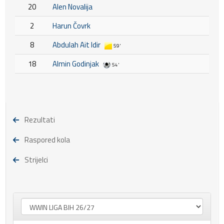
20
Alen Novalija
2
Harun Čovrk
8
Abdulah Ait Idir
59'
18
Almin Godinjak
54'
Rezultati
Raspored kola
Strijelci