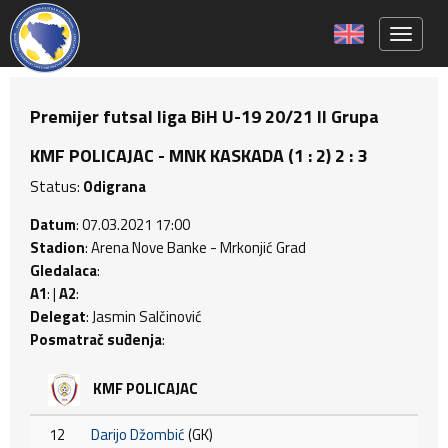
Toggle 
Premijer futsal liga BiH U-19 20/21 II Grupa
KMF POLICAJAC - MNK KASKADA (1 : 2) 2 : 3
Status:
Odigrana
Datum
: 07.03.2021 17:00
Stadion
: Arena Nove Banke - Mrkonjić Grad
Gledalaca
:
A1
: |
A2
:
Delegat
: Jasmin Salčinović
Posmatrač suđenja
:
KMF POLICAJAC
12
Darijo Džombić
(GK)