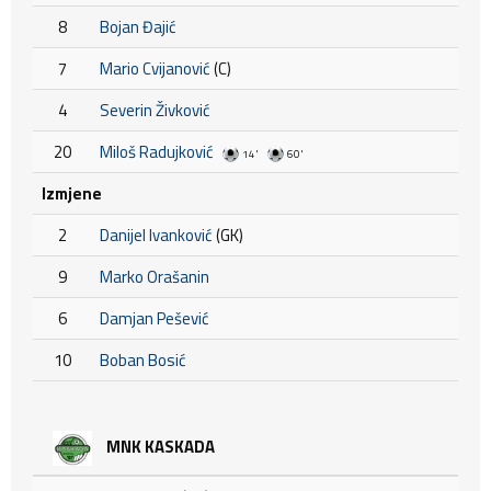
8
Bojan Đajić
7
Mario Cvijanović
(C)
4
Severin Živković
20
Miloš Radujković
14'
60'
Izmjene
2
Danijel Ivanković
(GK)
9
Marko Orašanin
6
Damjan Pešević
10
Boban Bosić
MNK KASKADA