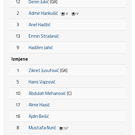
12
Denin Jukić
(GK)
2
Admir Hankušić
9'
9'
3
Anel Hadžić
13
Ermin Strašević
9
Hadžim Jahić
Izmjene
1
Zikret Jusufović
(GK)
5
Haris Vajzović
10
Abdulah Mehanović
(C)
17
Almir Hasić
16
Ajdin Bešić
8
Mustafa Nurić
52'