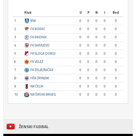
Klub
U
P
N
I
Bod
1
BSK
0
0
0
0
0
2
FK BORAC
0
0
0
0
0
3
FK RADNIK
0
0
0
0
0
4
FK SARAJEVO
0
0
0
0
0
5
FK SLOGA DOBOJ
0
0
0
0
0
6
FK VELEŽ
0
0
0
0
0
7
FK ŽELJEZNIČAR
0
0
0
0
0
8
HŠK ZRINJSKI
0
0
0
0
0
9
NK ČELIK
0
0
0
0
0
10
NK ŠIROKI BRIJEG
0
0
0
0
0
ŽENSKI FUDBAL