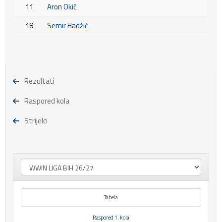
11
Aron Okić
18
Semir Hadžić
Rezultati
Raspored kola
Strijelci
Tabela
Raspored 1. kola