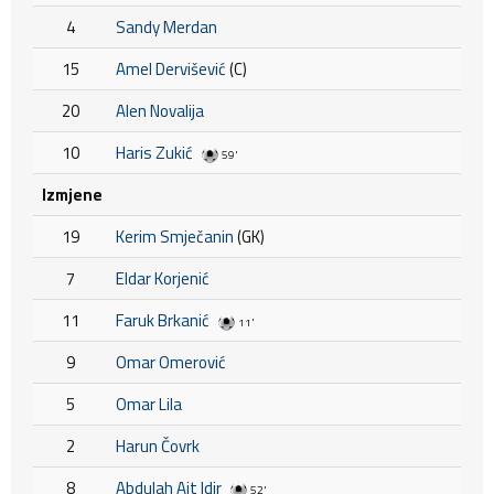
4
Sandy Merdan
15
Amel Dervišević
(C)
20
Alen Novalija
10
Haris Zukić
59'
Izmjene
19
Kerim Smječanin
(GK)
7
Eldar Korjenić
11
Faruk Brkanić
11'
9
Omar Omerović
5
Omar Lila
2
Harun Čovrk
8
Abdulah Ait Idir
52'