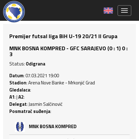
Toggle 
Premijer futsal liga BiH U-19 20/21 II Grupa
MNK BOSNA KOMPRED - GFC SARAJEVO (0 : 1) 0 :
3
Status:
Odigrana
Datum
: 07.03.2021 19:00
Stadion
: Arena Nove Banke - Mrkonjić Grad
Gledalaca
:
A1
: |
A2
:
Delegat
: Jasmin Salčinović
Posmatrač suđenja
:
MNK BOSNA KOMPRED