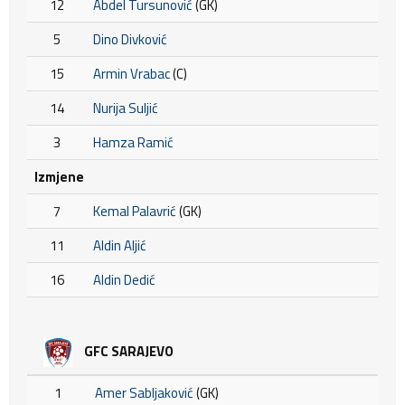
12
Abdel Tursunović
(GK)
5
Dino Divković
15
Armin Vrabac
(C)
14
Nurija Suljić
3
Hamza Ramić
Izmjene
7
Kemal Palavrić
(GK)
11
Aldin Aljić
16
Aldin Dedić
GFC SARAJEVO
1
Amer Sabljaković
(GK)