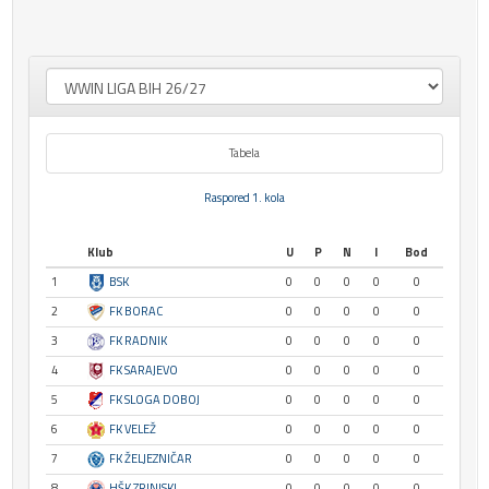
Tabela
Raspored 1. kola
Klub
U
P
N
I
Bod
1
BSK
0
0
0
0
0
2
FK BORAC
0
0
0
0
0
3
FK RADNIK
0
0
0
0
0
4
FK SARAJEVO
0
0
0
0
0
5
FK SLOGA DOBOJ
0
0
0
0
0
6
FK VELEŽ
0
0
0
0
0
7
FK ŽELJEZNIČAR
0
0
0
0
0
8
HŠK ZRINJSKI
0
0
0
0
0