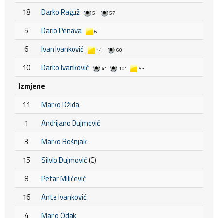
18
Darko Raguž
5'
57'
5
Dario Penava
6'
6
Ivan Ivanković
14'
60'
10
Darko Ivanković
4'
10'
53'
Izmjene
11
Marko Džida
1
Andrijano Dujmović
3
Marko Bošnjak
15
Silvio Dujmović
(C)
8
Petar Milićević
16
Ante Ivanković
4
Mario Odak