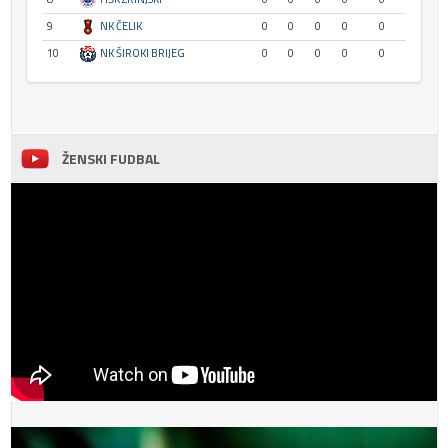
9
NK ČELIK
0
0
0
0
0
10
NK ŠIROKI BRIJEG
0
0
0
0
0
ŽENSKI FUDBAL