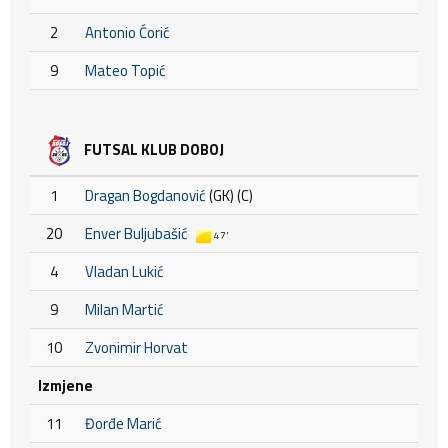
2
Antonio Ćorić
9
Mateo Topić
FUTSAL KLUB DOBOJ
1
Dragan Bogdanović
(GK) (C)
20
Enver Buljubašić
47'
4
Vladan Lukić
9
Milan Martić
10
Zvonimir Horvat
Izmjene
11
Đorđe Marić