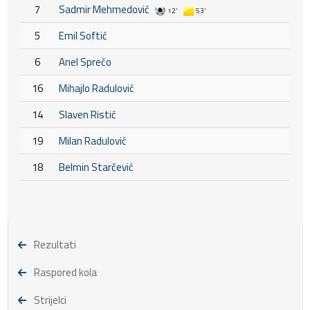
7
Sadmir Mehmedović
12'
53'
5
Emil Softić
6
Anel Sprečo
16
Mihajlo Radulović
14
Slaven Ristić
19
Milan Radulović
18
Belmin Starčević
Rezultati
Raspored kola
Strijelci