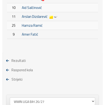
10
Aid Salčinović
11
Arslan Dizdarević
14'
25
Hamza Ramić
9
Amer Fatić
Rezultati
Raspored kola
Strijelci