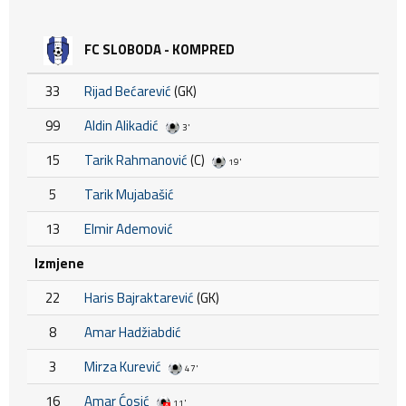
FC SLOBODA - KOMPRED
33
Rijad Bećarević
(GK)
99
Aldin Alikadić
3'
15
Tarik Rahmanović
(C)
19'
5
Tarik Mujabašić
13
Elmir Ademović
Izmjene
22
Haris Bajraktarević
(GK)
8
Amar Hadžiabdić
3
Mirza Kurević
47'
16
Amar Ćosić
11'