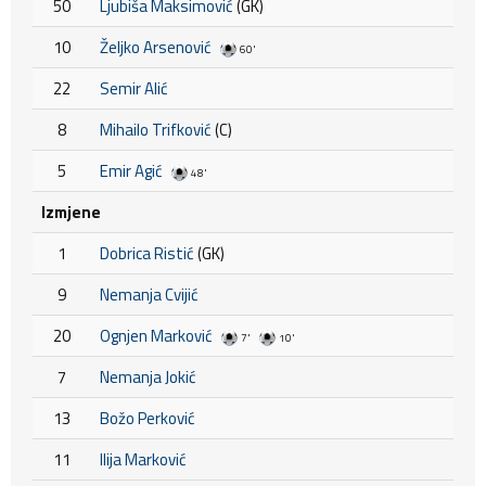
50
Ljubiša Maksimović
(GK)
10
Željko Arsenović
60'
22
Semir Alić
8
Mihailo Trifković
(C)
5
Emir Agić
48'
Izmjene
1
Dobrica Ristić
(GK)
9
Nemanja Cvijić
20
Ognjen Marković
7'
10'
7
Nemanja Jokić
13
Božo Perković
11
Ilija Marković