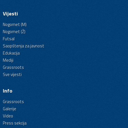
Vijesti
Nogomet (M)
Nogomet (Ž)
Futsal
Saopštenja za javnost
Edukacija
Mediji
Grassroots
Sve vijesti
Info
Grassroots
Galerije
Video
Press sekcija