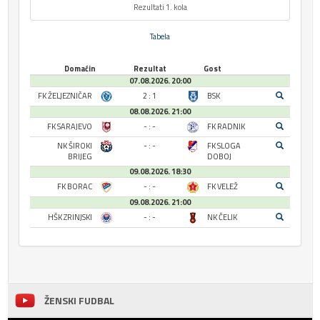
Rezultati 1. kola
Tabela
Domaćin
Rezultat
Gost
07.08.2026. 20:00
FK ŽELJEZNIČAR
2 : 1
BSK
08.08.2026. 21:00
FK SARAJEVO
- : -
FK RADNIK
NK ŠIROKI
- : -
FK SLOGA
BRIJEG
DOBOJ
09.08.2026. 18:30
FK BORAC
- : -
FK VELEŽ
09.08.2026. 21:00
HŠK ZRINJSKI
- : -
NK ČELIK
ŽENSKI FUDBAL