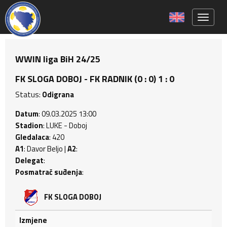
Toggle 
WWIN liga BiH 24/25
FK SLOGA DOBOJ - FK RADNIK (0 : 0) 1 : 0
Status:
Odigrana
Datum
: 09.03.2025 13:00
Stadion
: LUKE - Doboj
Gledalaca
: 420
A1
: Davor Beljo |
A2
:
Delegat
:
Posmatrač suđenja
:
FK SLOGA DOBOJ
Izmjene