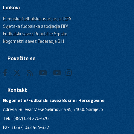
Linkovi
Evropska fudbalska asocijacija UEFA
Svjetska fudbalska asocijacija FIFA
Fudbalski savez Republike Srpske
Nogometni savez Federacije BiH
Povežite se
Kontakt
Nogometni/Fudbalski savez Bosne i Hercegovine
Adresa: Bulevar Meše Selimovića 95, 71000 Sarajevo
Tel: +(387) 033 276-676
Fax: +(387) 033 444-332