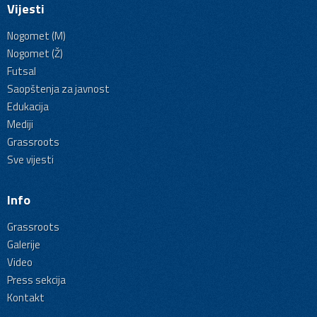
Vijesti
Nogomet (M)
Nogomet (Ž)
Futsal
Saopštenja za javnost
Edukacija
Mediji
Grassroots
Sve vijesti
Info
Grassroots
Galerije
Video
Press sekcija
Kontakt