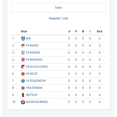
Tabela
Raspored 1. kola
Klub
U
P
N
I
Bod
1
BSK
0
0
0
0
0
2
FK BORAC
0
0
0
0
0
3
FK RADNIK
0
0
0
0
0
4
FK SARAJEVO
0
0
0
0
0
5
FK SLOGA DOBOJ
0
0
0
0
0
6
FK VELEŽ
0
0
0
0
0
7
FK ŽELJEZNIČAR
0
0
0
0
0
8
HŠK ZRINJSKI
0
0
0
0
0
9
NK ČELIK
0
0
0
0
0
10
NK ŠIROKI BRIJEG
0
0
0
0
0