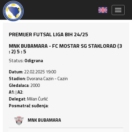
Toggle 
PREMIJER FUTSAL LIGA BIH 24/25
MNK BUBAMARA - FC MOSTAR SG STAKLORAD (3
: 2) 5 : 5
Status:
Odigrana
Datum
: 22.02.2025 19:00
Stadion
: Dvorana Cazin - Cazin
Gledalaca
: 2000
A1
: |
A2
:
Delegat
: Milan Ćurlić
Posmatrač suđenja
:
MNK BUBAMARA