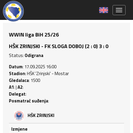
Toggle 
WWIN liga BiH 25/26
HŠK ZRINJSKI - FK SLOGA DOBOJ (2 : 0) 3 : 0
Status:
Odigrana
Datum
: 17.09.2025 16:00
Stadion
: HŠK 'Zrinjski' - Mostar
Gledalaca
: 1500
A1
: |
A2
:
Delegat
:
Posmatrač suđenja
:
HŠK ZRINJSKI
Izmjene