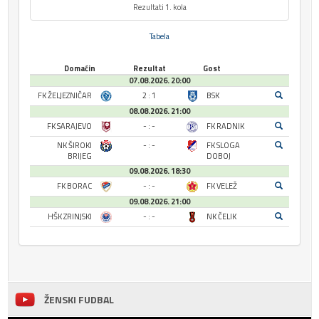
Rezultati 1. kola
Tabela
Domaćin
Rezultat
Gost
07.08.2026. 20:00
FK ŽELJEZNIČAR
2 : 1
BSK
08.08.2026. 21:00
FK SARAJEVO
- : -
FK RADNIK
NK ŠIROKI
- : -
FK SLOGA
BRIJEG
DOBOJ
09.08.2026. 18:30
FK BORAC
- : -
FK VELEŽ
09.08.2026. 21:00
HŠK ZRINJSKI
- : -
NK ČELIK
ŽENSKI FUDBAL