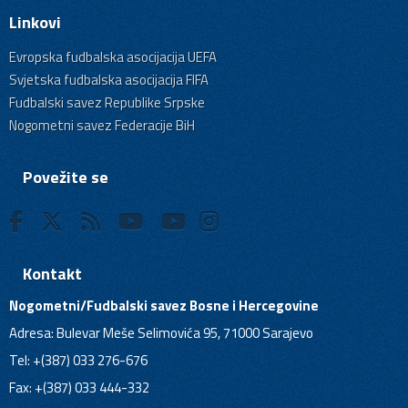
Linkovi
Evropska fudbalska asocijacija UEFA
Svjetska fudbalska asocijacija FIFA
Fudbalski savez Republike Srpske
Nogometni savez Federacije BiH
Povežite se
Kontakt
Nogometni/Fudbalski savez Bosne i Hercegovine
Adresa: Bulevar Meše Selimovića 95, 71000 Sarajevo
Tel: +(387) 033 276-676
Fax: +(387) 033 444-332