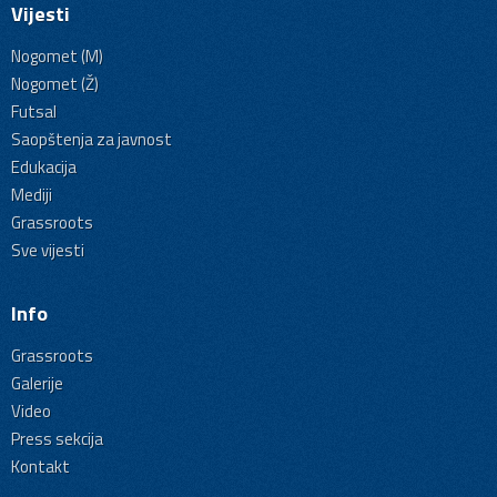
Vijesti
Nogomet (M)
Nogomet (Ž)
Futsal
Saopštenja za javnost
Edukacija
Mediji
Grassroots
Sve vijesti
Info
Grassroots
Galerije
Video
Press sekcija
Kontakt