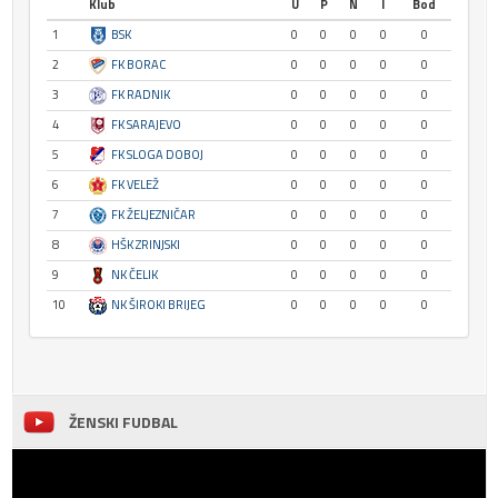
Klub
U
P
N
I
Bod
1
BSK
0
0
0
0
0
2
FK BORAC
0
0
0
0
0
3
FK RADNIK
0
0
0
0
0
4
FK SARAJEVO
0
0
0
0
0
5
FK SLOGA DOBOJ
0
0
0
0
0
6
FK VELEŽ
0
0
0
0
0
7
FK ŽELJEZNIČAR
0
0
0
0
0
8
HŠK ZRINJSKI
0
0
0
0
0
9
NK ČELIK
0
0
0
0
0
10
NK ŠIROKI BRIJEG
0
0
0
0
0
ŽENSKI FUDBAL