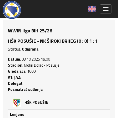
Toggle 
WWIN liga BiH 25/26
HŠK POSUŠJE - NK ŠIROKI BRIJEG (0 : 0) 1 : 1
Status:
Odigrana
Datum
: 03.10.2025 19:00
Stadion
: Mokri Dolac - Posušje
Gledalaca
: 1000
A1
: |
A2
:
Delegat
:
Posmatrač suđenja
:
HŠK POSUŠJE
Izmjene