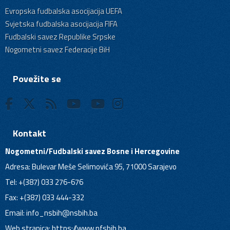
Evropska fudbalska asocijacija UEFA
Svjetska fudbalska asocijacija FIFA
Fudbalski savez Republike Srpske
Nogometni savez Federacije BiH
Povežite se
Kontakt
Nogometni/Fudbalski savez Bosne i Hercegovine
Adresa: Bulevar Meše Selimovića 95, 71000 Sarajevo
Tel: +(387) 033 276-676
Fax: +(387) 033 444-332
Email:
info_nsbih@nsbih.ba
Web stranica: https://www.nfsbih.ba