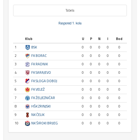
Tabela
Raspored 1. kola
Klub
U
P
N
I
Bod
1
BSK
0
0
0
0
0
2
FK BORAC
0
0
0
0
0
3
FK RADNIK
0
0
0
0
0
4
FK SARAJEVO
0
0
0
0
0
5
FK SLOGA DOBOJ
0
0
0
0
0
6
FK VELEŽ
0
0
0
0
0
7
FK ŽELJEZNIČAR
0
0
0
0
0
8
HŠK ZRINJSKI
0
0
0
0
0
9
NK ČELIK
0
0
0
0
0
10
NK ŠIROKI BRIJEG
0
0
0
0
0