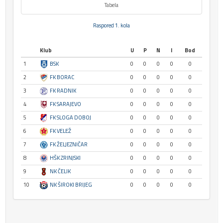
Tabela
Raspored 1. kola
Klub
U
P
N
I
Bod
1
BSK
0
0
0
0
0
2
FK BORAC
0
0
0
0
0
3
FK RADNIK
0
0
0
0
0
4
FK SARAJEVO
0
0
0
0
0
5
FK SLOGA DOBOJ
0
0
0
0
0
6
FK VELEŽ
0
0
0
0
0
7
FK ŽELJEZNIČAR
0
0
0
0
0
8
HŠK ZRINJSKI
0
0
0
0
0
9
NK ČELIK
0
0
0
0
0
10
NK ŠIROKI BRIJEG
0
0
0
0
0