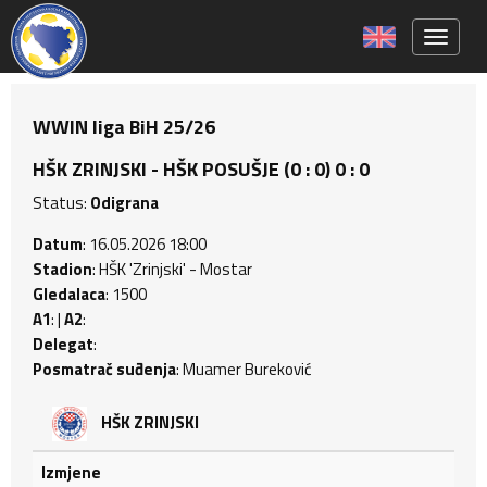
Toggle 
WWIN liga BiH 25/26
HŠK ZRINJSKI - HŠK POSUŠJE (0 : 0) 0 : 0
Status:
Odigrana
Datum
: 16.05.2026 18:00
Stadion
: HŠK 'Zrinjski' - Mostar
Gledalaca
: 1500
A1
: |
A2
:
Delegat
:
Posmatrač suđenja
: Muamer Bureković
HŠK ZRINJSKI
Izmjene