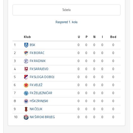
Tabela
Raspored 1. kola
Klub
U
P
N
I
Bod
1
BSK
0
0
0
0
0
2
FK BORAC
0
0
0
0
0
3
FK RADNIK
0
0
0
0
0
4
FK SARAJEVO
0
0
0
0
0
5
FK SLOGA DOBOJ
0
0
0
0
0
6
FK VELEŽ
0
0
0
0
0
7
FK ŽELJEZNIČAR
0
0
0
0
0
8
HŠK ZRINJSKI
0
0
0
0
0
9
NK ČELIK
0
0
0
0
0
10
NK ŠIROKI BRIJEG
0
0
0
0
0