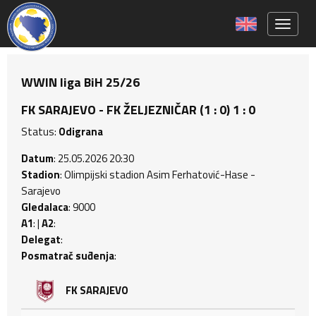
Toggle 
WWIN liga BiH 25/26
FK SARAJEVO - FK ŽELJEZNIČAR (1 : 0) 1 : 0
Status:
Odigrana
Datum
: 25.05.2026 20:30
Stadion
: Olimpijski stadion Asim Ferhatović-Hase -
Sarajevo
Gledalaca
: 9000
A1
: |
A2
:
Delegat
:
Posmatrač suđenja
:
FK SARAJEVO