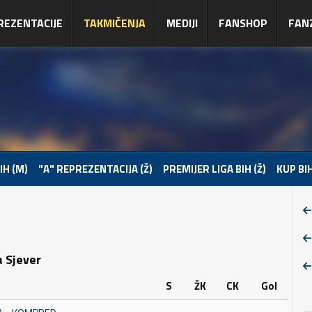
REZENTACIJE
TAKMIČENJA
MEDIJI
FANSHOP
FAN
IH (M)
"A" REPREZENTACIJA (Ž)
PREMIJER LIGA BIH (Ž)
KUP BIH
a Sjever
S
ŽK
CK
Gol