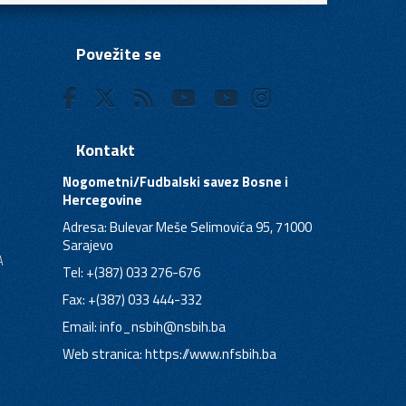
Povežite se
Kontakt
Nogometni/Fudbalski savez Bosne i
Hercegovine
Adresa: Bulevar Meše Selimovića 95, 71000
Sarajevo
A
Tel: +(387) 033 276-676
Fax: +(387) 033 444-332
Email:
info_nsbih@nsbih.ba
Web stranica: https://www.nfsbih.ba