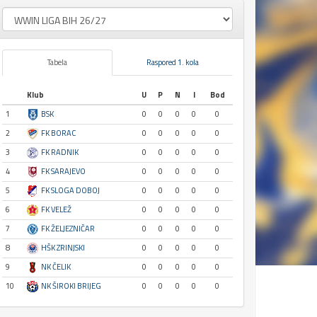
Tabela
Raspored 1. kola
Klub
U
P
N
I
Bod
1
BSK
0
0
0
0
0
2
FK BORAC
0
0
0
0
0
3
FK RADNIK
0
0
0
0
0
4
FK SARAJEVO
0
0
0
0
0
5
FK SLOGA DOBOJ
0
0
0
0
0
6
FK VELEŽ
0
0
0
0
0
7
FK ŽELJEZNIČAR
0
0
0
0
0
8
HŠK ZRINJSKI
0
0
0
0
0
9
NK ČELIK
0
0
0
0
0
10
NK ŠIROKI BRIJEG
0
0
0
0
0