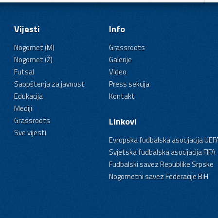
Vijesti
Info
Nogomet (M)
Grassroots
Nogomet (Ž)
Galerije
Futsal
Video
Saopštenja za javnost
Press sekcija
Edukacija
Kontakt
Mediji
Grassroots
Linkovi
Sve vijesti
Evropska fudbalska asocijacija UEF
Svjetska fudbalska asocijacija FIFA
Fudbalski savez Republike Srpske
Nogometni savez Federacije BiH