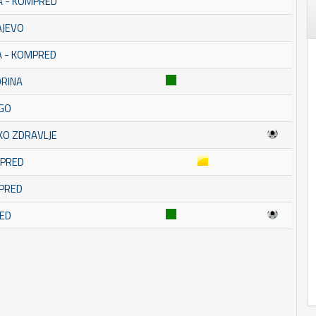
A - KOMPRED
AJEVO
A - KOMPRED
ORINA
NGO
KO ZDRAVLJE
MPRED
MPRED
RED