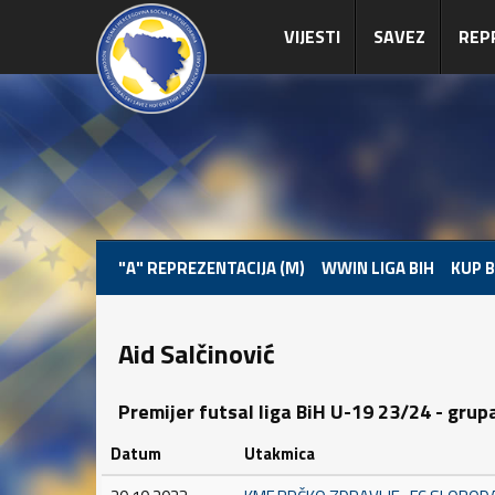
VIJESTI
SAVEZ
REP
"A" REPREZENTACIJA (M)
WWIN LIGA BIH
KUP B
Aid Salčinović
Premijer futsal liga BiH U-19 23/24 - grup
Datum
Utakmica