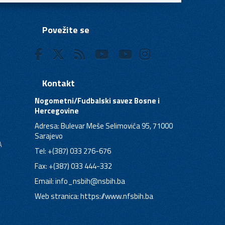
Povežite se
Kontakt
Nogometni/Fudbalski savez Bosne i
Hercegovine
Adresa: Bulevar Meše Selimovića 95, 71000
Sarajevo
A
Tel: +(387) 033 276-676
Fax: +(387) 033 444-332
Email:
info_nsbih@nsbih.ba
Web stranica: https://www.nfsbih.ba