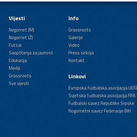
Vijesti
Info
Nogomet (M)
Grassroots
Nogomet (Ž)
Galerije
Futsal
Video
Saopštenja za javnost
Press sekcija
Edukacija
Kontakt
Mediji
Grassroots
Linkovi
Sve vijesti
Evropska fudbalska asocijacija UEF
Svjetska fudbalska asocijacija FIFA
Fudbalski savez Republike Srpske
Nogometni savez Federacije BiH