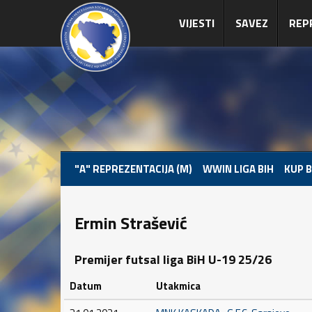
VIJESTI
SAVEZ
REP
"A" REPREZENTACIJA (M)
WWIN LIGA BIH
KUP B
Ermin Strašević
Premijer futsal liga BiH U-19 25/26
Datum
Utakmica