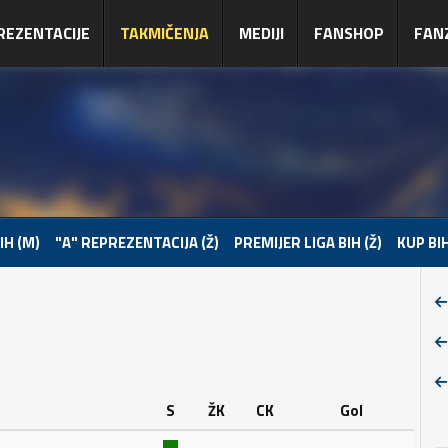
REZENTACIJE
TAKMIČENJA
MEDIJI
FANSHOP
FAN
IH (M)
"A" REPREZENTACIJA (Ž)
PREMIJER LIGA BIH (Ž)
KUP BIH
S
ŽK
CK
Gol