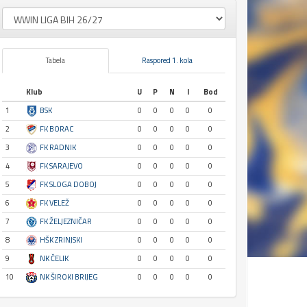
Tabela
Raspored 1. kola
Klub
U
P
N
I
Bod
1
BSK
0
0
0
0
0
2
FK BORAC
0
0
0
0
0
3
FK RADNIK
0
0
0
0
0
4
FK SARAJEVO
0
0
0
0
0
5
FK SLOGA DOBOJ
0
0
0
0
0
6
FK VELEŽ
0
0
0
0
0
7
FK ŽELJEZNIČAR
0
0
0
0
0
8
HŠK ZRINJSKI
0
0
0
0
0
9
NK ČELIK
0
0
0
0
0
10
NK ŠIROKI BRIJEG
0
0
0
0
0