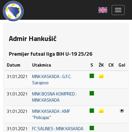
Toggle 
Admir Hankušić
Premijer futsal liga BiH U-19 25/26
Datum
Utakmica
S
ŽK
CK
Gol
31.01.2021
MNK KASKADA : G.F.C.
Sarajevo
31.01.2021
MNK BOSNA KOMPRED :
MNK KASKADA
31.01.2021
MNK KASKADA : KMF
''Policajac''
31.01.2021
FC SALINES : MNK KASKADA