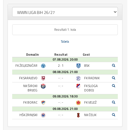
Rezultati 1. kola
Tabela
Domaćin
Rezultat
Gost
07.08.2026. 20:00
FK ŽELJEZNIČAR
2 : 1
BSK
08.08.2026. 21:00
FK SARAJEVO
- : -
FK RADNIK
NK ŠIROKI
- : -
FK SLOGA
BRIJEG
DOBOJ
09.08.2026. 18:30
FK BORAC
- : -
FK VELEŽ
09.08.2026. 21:00
HŠK ZRINJSKI
- : -
NK ČELIK