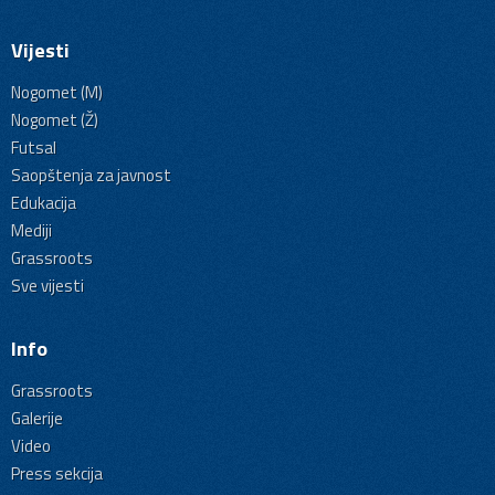
Vijesti
Nogomet (M)
Nogomet (Ž)
Futsal
Saopštenja za javnost
Edukacija
Mediji
Grassroots
Sve vijesti
Info
Grassroots
Galerije
Video
Press sekcija