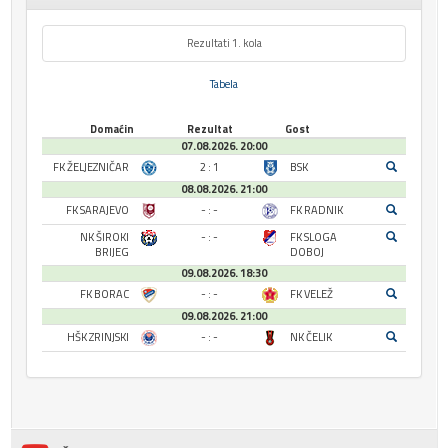
Rezultati 1. kola
Tabela
Domaćin
Rezultat
Gost
07.08.2026. 20:00
FK ŽELJEZNIČAR
2 : 1
BSK
08.08.2026. 21:00
FK SARAJEVO
- : -
FK RADNIK
NK ŠIROKI
- : -
FK SLOGA
BRIJEG
DOBOJ
09.08.2026. 18:30
FK BORAC
- : -
FK VELEŽ
09.08.2026. 21:00
HŠK ZRINJSKI
- : -
NK ČELIK