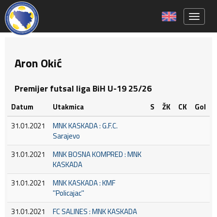
Toggle 
Aron Okić
Premijer futsal liga BiH U-19 25/26
Datum
Utakmica
S
ŽK
CK
Gol
31.01.2021
MNK KASKADA : G.F.C.
Sarajevo
31.01.2021
MNK BOSNA KOMPRED : MNK
KASKADA
31.01.2021
MNK KASKADA : KMF
''Policajac''
31.01.2021
FC SALINES : MNK KASKADA