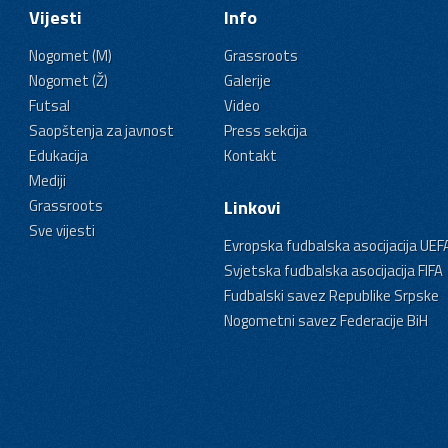
Vijesti
Info
Nogomet (M)
Grassroots
Nogomet (Ž)
Galerije
Futsal
Video
Saopštenja za javnost
Press sekcija
Edukacija
Kontakt
Mediji
Grassroots
Linkovi
Sve vijesti
Evropska fudbalska asocijacija UEF
Svjetska fudbalska asocijacija FIFA
Fudbalski savez Republike Srpske
Nogometni savez Federacije BiH