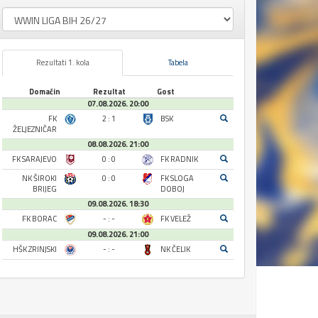
Rezultati 1. kola
Tabela
Domaćin
Rezultat
Gost
07.08.2026. 20:00
FK
2 : 1
BSK
ŽELJEZNIČAR
08.08.2026. 21:00
FK SARAJEVO
0 : 0
FK RADNIK
NK ŠIROKI
0 : 0
FK SLOGA
BRIJEG
DOBOJ
09.08.2026. 18:30
FK BORAC
- : -
FK VELEŽ
09.08.2026. 21:00
HŠK ZRINJSKI
- : -
NK ČELIK