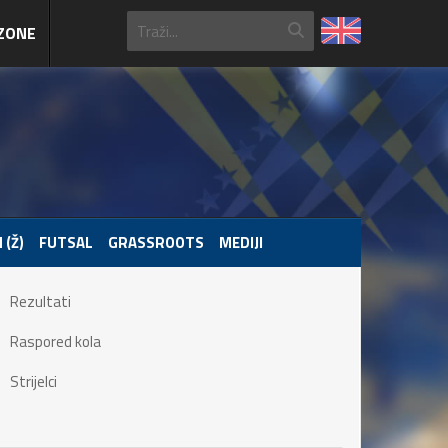
ZONE
 (Ž)
FUTSAL
GRASSROOTS
MEDIJI
Rezultati
Raspored kola
Strijelci