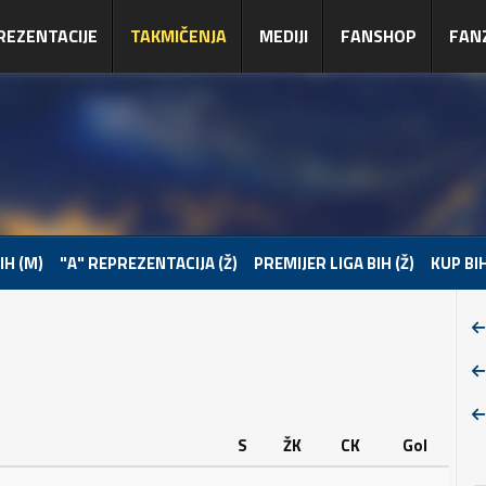
REZENTACIJE
TAKMIČENJA
MEDIJI
FANSHOP
FAN
IH (M)
"A" REPREZENTACIJA (Ž)
PREMIJER LIGA BIH (Ž)
KUP BIH
S
ŽK
CK
Gol