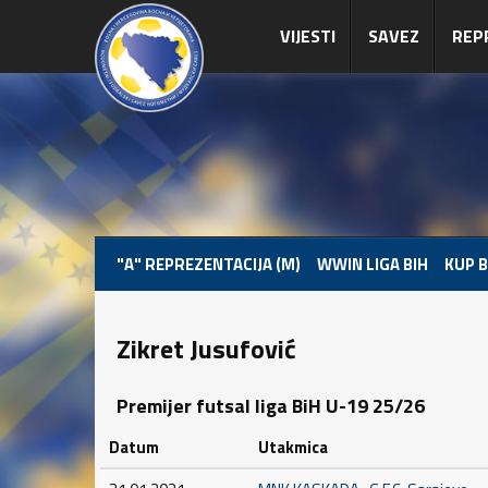
VIJESTI
SAVEZ
REP
"A" REPREZENTACIJA (M)
WWIN LIGA BIH
KUP B
Zikret Jusufović
Premijer futsal liga BiH U-19 25/26
Datum
Utakmica