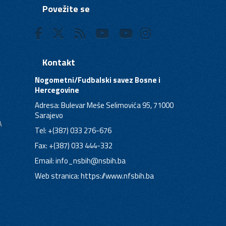
Povežite se
Kontakt
Nogometni/Fudbalski savez Bosne i
Hercegovine
Adresa: Bulevar Meše Selimovića 95, 71000
Sarajevo
A
Tel: +(387) 033 276-676
Fax: +(387) 033 444-332
Email:
info_nsbih@nsbih.ba
Web stranica: https://www.nfsbih.ba