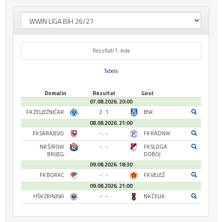
Rezultati 1. kola
Tabela
Domaćin
Rezultat
Gost
07.08.2026. 20:00
FK ŽELJEZNIČAR
2 : 1
BSK
08.08.2026. 21:00
FK SARAJEVO
- : -
FK RADNIK
NK ŠIROKI
- : -
FK SLOGA
BRIJEG
DOBOJ
09.08.2026. 18:30
FK BORAC
- : -
FK VELEŽ
09.08.2026. 21:00
HŠK ZRINJSKI
- : -
NK ČELIK