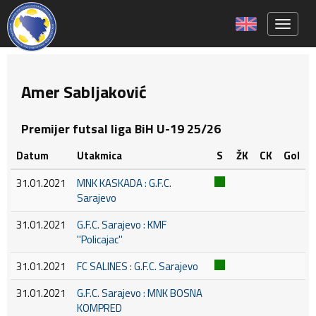
Toggle 
Amer Sabljaković
Premijer futsal liga BiH U-19 25/26
Datum
Utakmica
S
ŽK
CK
Gol
31.01.2021
MNK KASKADA : G.F.C.
Sarajevo
31.01.2021
G.F.C. Sarajevo : KMF
''Policajac''
31.01.2021
FC SALINES : G.F.C. Sarajevo
31.01.2021
G.F.C. Sarajevo : MNK BOSNA
KOMPRED