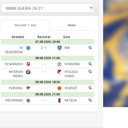
Rezultati 1. kola
Tabela
Domaćin
Rezultat
Gost
07.08.2026. 20:00
FK
2 : 1
BSK
ŽELJEZNIČAR
08.08.2026. 21:00
FK SARAJEVO
- : -
FK RADNIK
NK ŠIROKI
- : -
FK SLOGA
BRIJEG
DOBOJ
09.08.2026. 18:30
FK BORAC
- : -
FK VELEŽ
09.08.2026. 21:00
HŠK ZRINJSKI
- : -
NK ČELIK