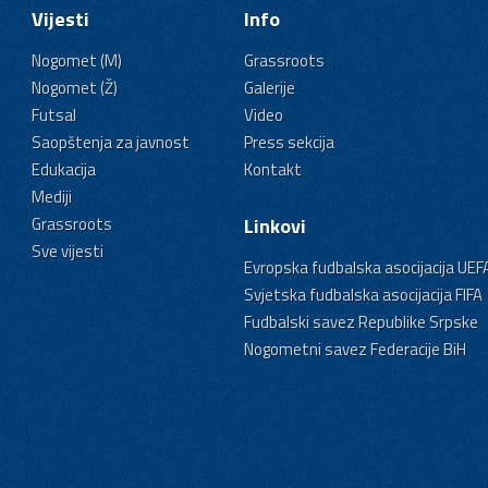
Vijesti
Info
Nogomet (M)
Grassroots
Nogomet (Ž)
Galerije
Futsal
Video
Saopštenja za javnost
Press sekcija
Edukacija
Kontakt
Mediji
Grassroots
Linkovi
Sve vijesti
Evropska fudbalska asocijacija UEF
Svjetska fudbalska asocijacija FIFA
Fudbalski savez Republike Srpske
Nogometni savez Federacije BiH