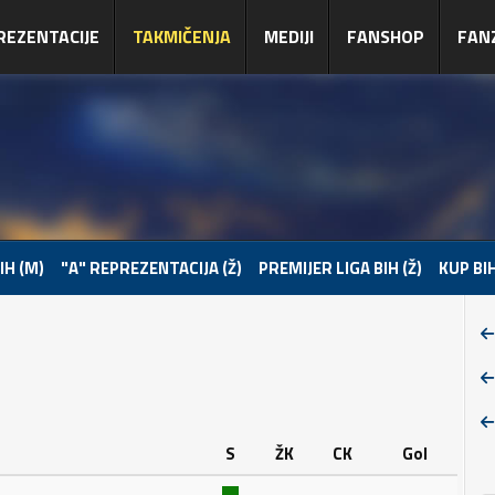
REZENTACIJE
TAKMIČENJA
MEDIJI
FANSHOP
FAN
IH (M)
"A" REPREZENTACIJA (Ž)
PREMIJER LIGA BIH (Ž)
KUP BIH
S
ŽK
CK
Gol