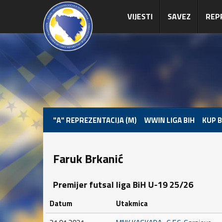
VIJESTI
SAVEZ
REP
"A" REPREZENTACIJA (M)
WWIN LIGA BIH
KUP B
Faruk Brkanić
Premijer futsal liga BiH U-19 25/26
Datum
Utakmica