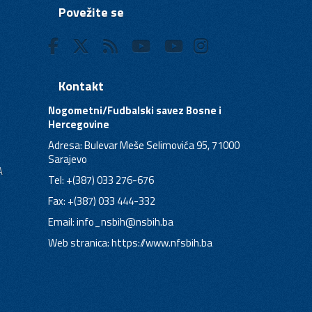
Povežite se
Kontakt
Nogometni/Fudbalski savez Bosne i
Hercegovine
Adresa: Bulevar Meše Selimovića 95, 71000
Sarajevo
A
Tel: +(387) 033 276-676
Fax: +(387) 033 444-332
Email:
info_nsbih@nsbih.ba
Web stranica: https://www.nfsbih.ba