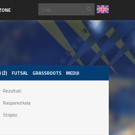
ZONE
 (Ž)
FUTSAL
GRASSROOTS
MEDIJI
Rezultati
Raspored kola
Strijelci