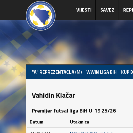
VIJESTI
SAVEZ
REP
"A" REPREZENTACIJA (M)
WWIN LIGA BIH
KUP B
Vahidin Klačar
Premijer futsal liga BiH U-19 25/26
Datum
Utakmica