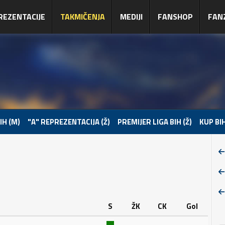
REZENTACIJE
TAKMIČENJA
MEDIJI
FANSHOP
FAN
IH (M)
"A" REPREZENTACIJA (Ž)
PREMIJER LIGA BIH (Ž)
KUP BIH
S
ŽK
CK
Gol