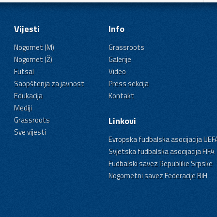
Vijesti
Info
Nogomet (M)
Grassroots
Nogomet (Ž)
Galerije
Futsal
Video
Saopštenja za javnost
Press sekcija
Edukacija
Kontakt
Mediji
Grassroots
Linkovi
Sve vijesti
Evropska fudbalska asocijacija UEF
Svjetska fudbalska asocijacija FIFA
Fudbalski savez Republike Srpske
Nogometni savez Federacije BiH