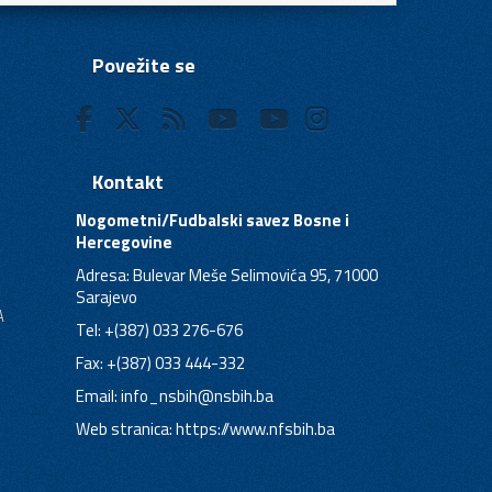
Povežite se
Kontakt
Nogometni/Fudbalski savez Bosne i
Hercegovine
Adresa: Bulevar Meše Selimovića 95, 71000
Sarajevo
A
Tel: +(387) 033 276-676
Fax: +(387) 033 444-332
Email:
info_nsbih@nsbih.ba
Web stranica: https://www.nfsbih.ba