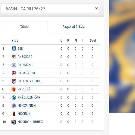
Tabela
Raspored 1. kola
Klub
U
P
N
I
Bod
1
BSK
0
0
0
0
0
2
FK BORAC
0
0
0
0
0
3
FK RADNIK
0
0
0
0
0
4
FK SARAJEVO
0
0
0
0
0
5
FK SLOGA DOBOJ
0
0
0
0
0
6
FK VELEŽ
0
0
0
0
0
7
FK ŽELJEZNIČAR
0
0
0
0
0
8
HŠK ZRINJSKI
0
0
0
0
0
9
NK ČELIK
0
0
0
0
0
10
NK ŠIROKI BRIJEG
0
0
0
0
0