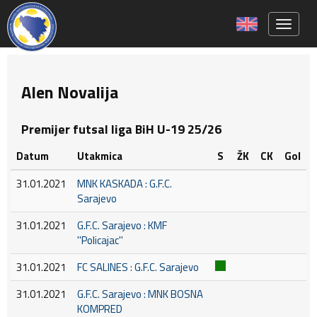
Toggle 
Alen Novalija
Premijer futsal liga BiH U-19 25/26
Datum
Utakmica
S
ŽK
CK
Gol
31.01.2021
MNK KASKADA : G.F.C.
Sarajevo
31.01.2021
G.F.C. Sarajevo : KMF
''Policajac''
31.01.2021
FC SALINES : G.F.C. Sarajevo
31.01.2021
G.F.C. Sarajevo : MNK BOSNA
KOMPRED