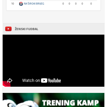
10
NK ŠIROKI BRIJEG
0
0
0
0
0
ŽENSKI FUDBAL