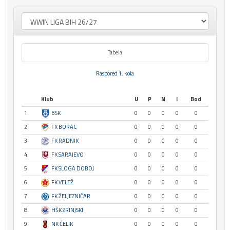
Tabela
Raspored 1. kola
Klub
U
P
N
I
Bod
1
BSK
0
0
0
0
0
2
FK BORAC
0
0
0
0
0
3
FK RADNIK
0
0
0
0
0
4
FK SARAJEVO
0
0
0
0
0
5
FK SLOGA DOBOJ
0
0
0
0
0
6
FK VELEŽ
0
0
0
0
0
7
FK ŽELJEZNIČAR
0
0
0
0
0
8
HŠK ZRINJSKI
0
0
0
0
0
9
NK ČELIK
0
0
0
0
0