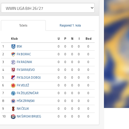
Tabela
Raspored 1. kola
Klub
U
P
N
I
Bod
1
BSK
0
0
0
0
0
2
FK BORAC
0
0
0
0
0
3
FK RADNIK
0
0
0
0
0
4
FK SARAJEVO
0
0
0
0
0
5
FK SLOGA DOBOJ
0
0
0
0
0
6
FK VELEŽ
0
0
0
0
0
7
FK ŽELJEZNIČAR
0
0
0
0
0
8
HŠK ZRINJSKI
0
0
0
0
0
9
NK ČELIK
0
0
0
0
0
10
NK ŠIROKI BRIJEG
0
0
0
0
0