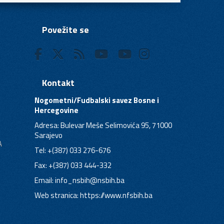
Povežite se
Kontakt
Nogometni/Fudbalski savez Bosne i
Hercegovine
Adresa: Bulevar Meše Selimovića 95, 71000
Sarajevo
A
Tel: +(387) 033 276-676
Fax: +(387) 033 444-332
Email:
info_nsbih@nsbih.ba
Web stranica: https://www.nfsbih.ba