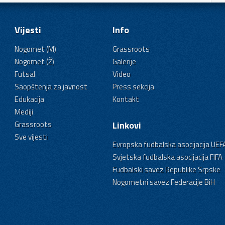
Vijesti
Info
Nogomet (M)
Grassroots
Nogomet (Ž)
Galerije
Futsal
Video
Saopštenja za javnost
Press sekcija
Edukacija
Kontakt
Mediji
Grassroots
Linkovi
Sve vijesti
Evropska fudbalska asocijacija UEF
Svjetska fudbalska asocijacija FIFA
Fudbalski savez Republike Srpske
Nogometni savez Federacije BiH