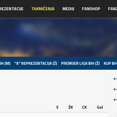
REZENTACIJE
TAKMIČENJA
MEDIJI
FANSHOP
FAN
IH (M)
"A" REPREZENTACIJA (Ž)
PREMIJER LIGA BIH (Ž)
KUP BIH
S
ŽK
CK
Gol