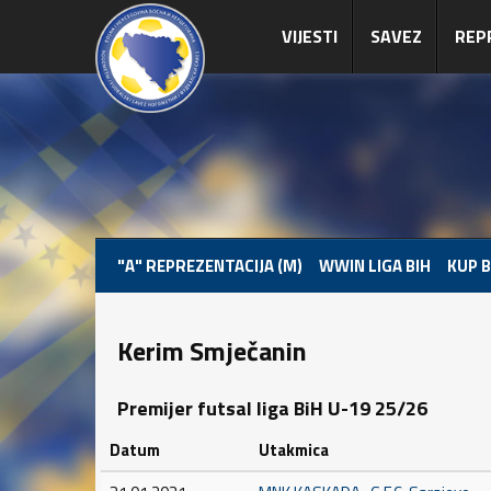
VIJESTI
SAVEZ
REP
"A" REPREZENTACIJA (M)
WWIN LIGA BIH
KUP B
Kerim Smječanin
Premijer futsal liga BiH U-19 25/26
Datum
Utakmica