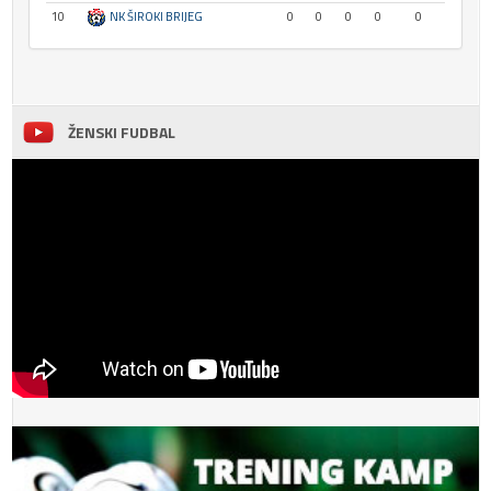
10
NK ŠIROKI BRIJEG
0
0
0
0
0
ŽENSKI FUDBAL