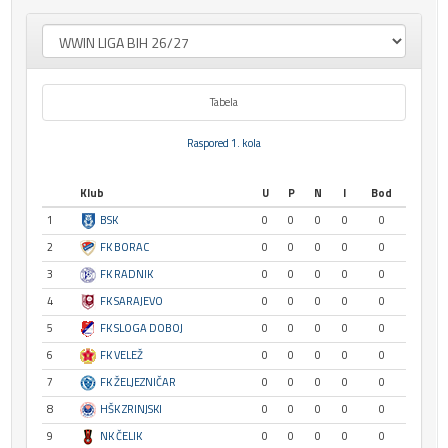
Tabela
Raspored 1. kola
Klub
U
P
N
I
Bod
1
BSK
0
0
0
0
0
2
FK BORAC
0
0
0
0
0
3
FK RADNIK
0
0
0
0
0
4
FK SARAJEVO
0
0
0
0
0
5
FK SLOGA DOBOJ
0
0
0
0
0
6
FK VELEŽ
0
0
0
0
0
7
FK ŽELJEZNIČAR
0
0
0
0
0
8
HŠK ZRINJSKI
0
0
0
0
0
9
NK ČELIK
0
0
0
0
0