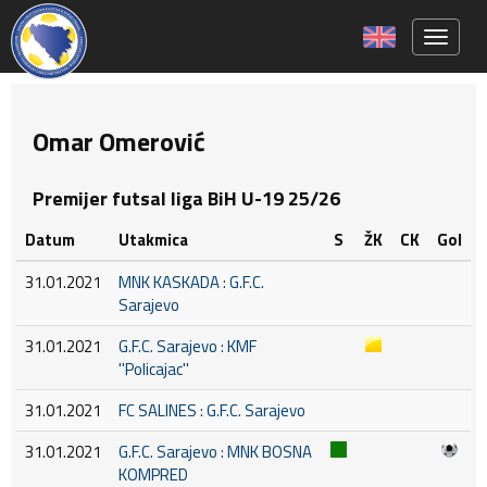
Toggle 
Omar Omerović
Premijer futsal liga BiH U-19 25/26
Datum
Utakmica
S
ŽK
CK
Gol
31.01.2021
MNK KASKADA : G.F.C.
Sarajevo
31.01.2021
G.F.C. Sarajevo : KMF
''Policajac''
31.01.2021
FC SALINES : G.F.C. Sarajevo
31.01.2021
G.F.C. Sarajevo : MNK BOSNA
KOMPRED