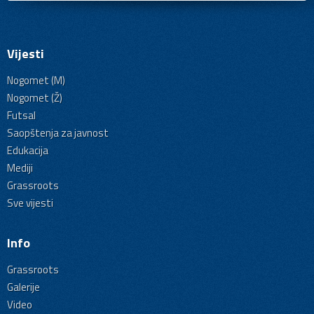
Vijesti
Nogomet (M)
Nogomet (Ž)
Futsal
Saopštenja za javnost
Edukacija
Mediji
Grassroots
Sve vijesti
Info
Grassroots
Galerije
Video