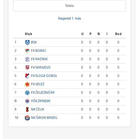
Tabela
Raspored 1. kola
Klub
U
P
N
I
Bod
1
BSK
0
0
0
0
0
2
FK BORAC
0
0
0
0
0
3
FK RADNIK
0
0
0
0
0
4
FK SARAJEVO
0
0
0
0
0
5
FK SLOGA DOBOJ
0
0
0
0
0
6
FK VELEŽ
0
0
0
0
0
7
FK ŽELJEZNIČAR
0
0
0
0
0
8
HŠK ZRINJSKI
0
0
0
0
0
9
NK ČELIK
0
0
0
0
0
10
NK ŠIROKI BRIJEG
0
0
0
0
0