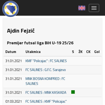
Toggle 
Ajdin Fejzić
Premijer futsal liga BiH U-19 25/26
Datum
Utakmica
S
ŽK
CK
Gol
31.01.2021
KMF ''Policajac'' : FC SALINES
31.01.2021
FC SALINES : G.F.C. Sarajevo
31.01.2021
MNK BOSNA KOMPRED : FC
SALINES
31.01.2021
FC SALINES : MNK KASKADA
07.03.2021
FC SALINES : KMF ''Policajac''