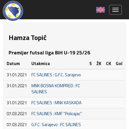
Toggle 
Hamza Topić
Premijer futsal liga BiH U-19 25/26
Datum
Utakmica
S
ŽK
CK
Gol
31.01.2021
FC SALINES : G.F.C. Sarajevo
31.01.2021
MNK BOSNA KOMPRED : FC
SALINES
31.01.2021
FC SALINES : MNK KASKADA
07.03.2021
FC SALINES : KMF ''Policajac''
07.03.2021
G.F.C. Sarajevo : FC SALINES