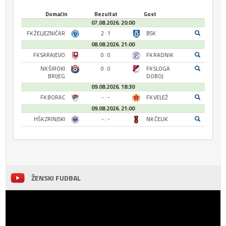
Domaćin
Rezultat
Gost
07.08.2026. 20:00
FK ŽELJEZNIČAR
2 : 1
BSK
08.08.2026. 21:00
FK SARAJEVO
0 : 0
FK RADNIK
NK ŠIROKI
0 : 0
FK SLOGA
BRIJEG
DOBOJ
09.08.2026. 18:30
FK BORAC
- : -
FK VELEŽ
09.08.2026. 21:00
HŠK ZRINJSKI
- : -
NK ČELIK
ŽENSKI FUDBAL