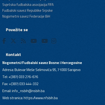
Svjetska fudbalska asocijacija FIFA
Fudbalski savez Republike Srpske
Nogometni savez Federacije BiH
Povežite se
Kontakt
Nogometni/Fudbalski savez Bosne i Hercegovine
Adresa: Bulevar Meše Selimovića 95, 71000 Sarajevo
Tel: +(387) 033 276-676
Fax: +(387) 033 444-332
Email:
info_nsbih@nsbih.ba
Web stranica: https://www.nfsbih.ba