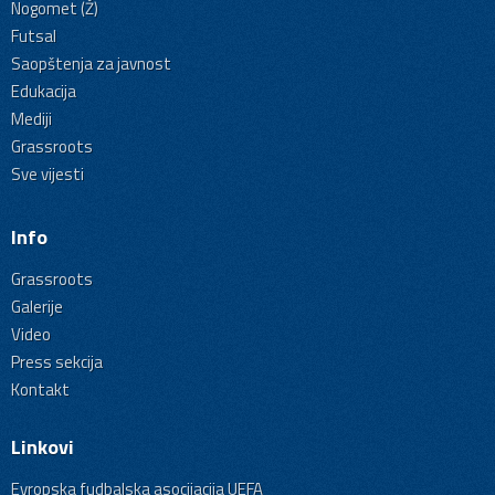
Nogomet (Ž)
Futsal
Saopštenja za javnost
Edukacija
Mediji
Grassroots
Sve vijesti
Info
Grassroots
Galerije
Video
Press sekcija
Kontakt
Linkovi
Evropska fudbalska asocijacija UEFA