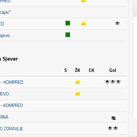
MPRED
ajac''
ED
ajevo
a Sjever
S
ŽK
CK
Gol
A - KOMPRED
JEVO
A - KOMPRED
RINA
KO ZDRAVLJE