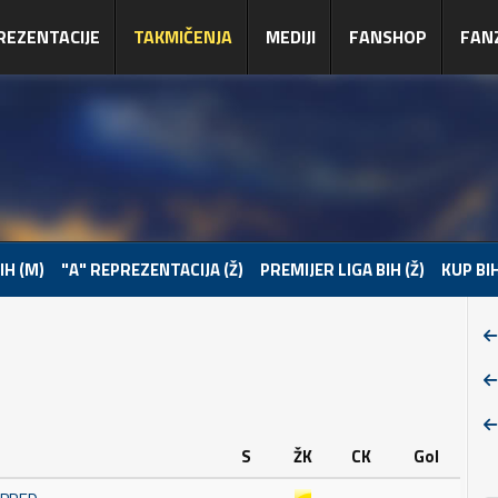
REZENTACIJE
TAKMIČENJA
MEDIJI
FANSHOP
FAN
IH (M)
"A" REPREZENTACIJA (Ž)
PREMIJER LIGA BIH (Ž)
KUP BIH
S
ŽK
CK
Gol