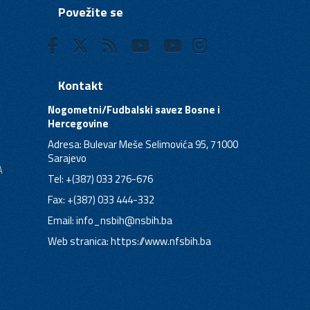
Povežite se
Kontakt
Nogometni/Fudbalski savez Bosne i
Hercegovine
Adresa: Bulevar Meše Selimovića 95, 71000
Sarajevo
A
Tel: +(387) 033 276-676
Fax: +(387) 033 444-332
Email:
info_nsbih@nsbih.ba
Web stranica: https://www.nfsbih.ba