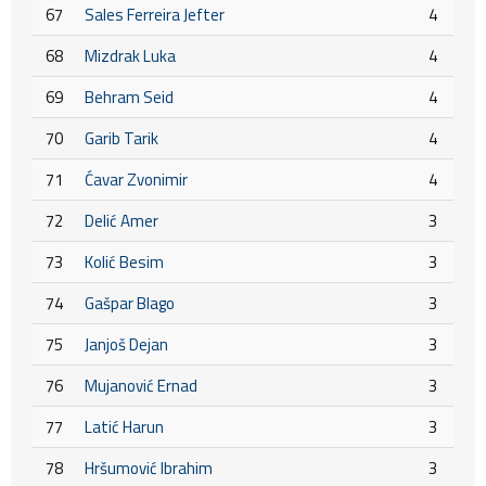
67
Sales Ferreira Jefter
4
68
Mizdrak Luka
4
69
Behram Seid
4
70
Garib Tarik
4
71
Ćavar Zvonimir
4
72
Delić Amer
3
73
Kolić Besim
3
74
Gašpar Blago
3
75
Janjoš Dejan
3
76
Mujanović Ernad
3
77
Latić Harun
3
78
Hršumović Ibrahim
3