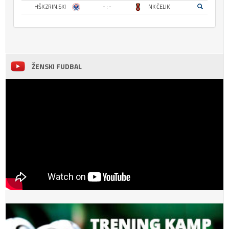
HŠK ZRINJSKI
- : -
NK ČELIK
ŽENSKI FUDBAL