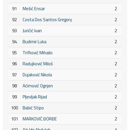
91
Mešić Ensar
2
92
Costa Dos Santos Gregory
2
93
Juričić Ivan
2
94
Budimir Luka
2
95
Trifković Mihailo
2
96
Radujković Miloš
2
97
Dujaković Nikola
2
98
Aćimović Ognjen
2
99
Pljevljak Rijad
2
100
Babić Stipo
2
101
MARKOVIĆ ĐORĐE
2
102
Ait Idir Abdulah
1