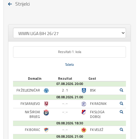
Strijelci
Rezultati 1. kola
Tabela
Domaćin
Rezultat
Gost
07.08.2026. 20:00
FK ŽELJEZNIČAR
2 : 1
BSK
08.08.2026. 21:00
FK SARAJEVO
- : -
FK RADNIK
NK ŠIROKI
- : -
FK SLOGA
BRIJEG
DOBOJ
09.08.2026. 18:30
FK BORAC
- : -
FK VELEŽ
09.08.2026. 21:00