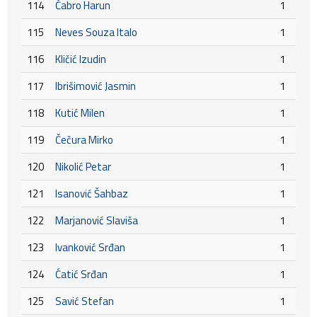
114
Čabro Harun
1
115
Neves Souza Italo
1
116
Kličić Izudin
1
117
Ibrišimović Jasmin
1
118
Kutić Milen
1
119
Čečura Mirko
1
120
Nikolić Petar
1
121
Isanović Šahbaz
1
122
Marjanović Slaviša
1
123
Ivanković Srđan
1
124
Ćatić Srđan
1
125
Savić Stefan
1