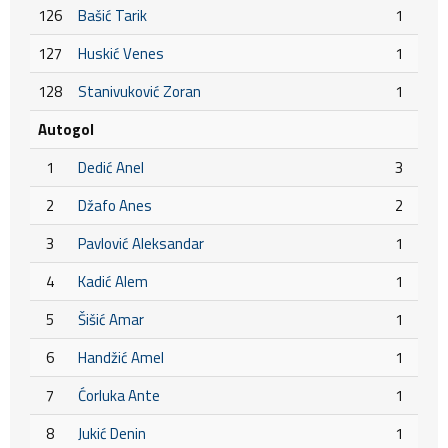
126
Bašić Tarik
1
127
Huskić Venes
1
128
Stanivuković Zoran
1
Autogol
1
Dedić Anel
3
2
Džafo Anes
2
3
Pavlović Aleksandar
1
4
Kadić Alem
1
5
Šišić Amar
1
6
Handžić Amel
1
7
Ćorluka Ante
1
8
Jukić Denin
1