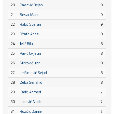
20
Pavlović Dejan
9
21
Sesar Marin
9
22
Rakić Stefan
9
23
Džafo Anes
8
24
Jelić Bilal
8
25
Pavić Cvijetin
8
26
Mirković Igor
8
27
Ibrišimović Sejad
8
28
Zeba Senahid
8
29
Kadić Ahmed
7
30
Luković Aladin
7
31
Ružičić Danijel
7