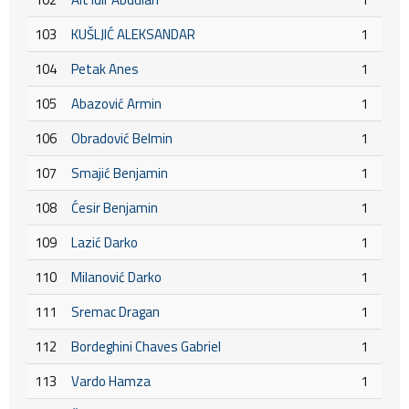
103
KUŠLJIĆ ALEKSANDAR
1
104
Petak Anes
1
105
Abazović Armin
1
106
Obradović Belmin
1
107
Smajić Benjamin
1
108
Ćesir Benjamin
1
109
Lazić Darko
1
110
Milanović Darko
1
111
Sremac Dragan
1
112
Bordeghini Chaves Gabriel
1
113
Vardo Hamza
1