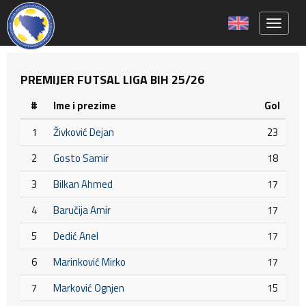
Toggle 
PREMIJER FUTSAL LIGA BIH 25/26
#
Ime i prezime
Gol
1
Živković Dejan
23
2
Gosto Samir
18
3
Bilkan Ahmed
17
4
Baručija Amir
17
5
Dedić Anel
17
6
Marinković Mirko
17
7
Marković Ognjen
15