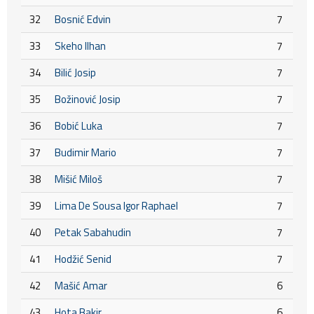
32
Bosnić Edvin
7
33
Skeho Ilhan
7
34
Bilić Josip
7
35
Božinović Josip
7
36
Bobić Luka
7
37
Budimir Mario
7
38
Mišić Miloš
7
39
Lima De Sousa Igor Raphael
7
40
Petak Sabahudin
7
41
Hodžić Senid
7
42
Mašić Amar
6
43
Hota Bakir
6