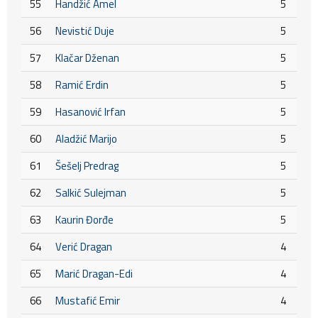
55
Handžić Amel
5
56
Nevistić Duje
5
57
Klačar Dženan
5
58
Ramić Erdin
5
59
Hasanović Irfan
5
60
Aladžić Marijo
5
61
Šešelj Predrag
5
62
Salkić Sulejman
5
63
Kaurin Đorđe
5
64
Verić Dragan
4
65
Marić Dragan-Edi
4
66
Mustafić Emir
4