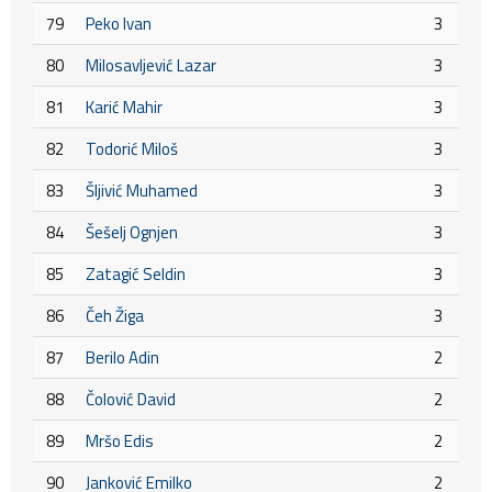
79
Peko Ivan
3
80
Milosavljević Lazar
3
81
Karić Mahir
3
82
Todorić Miloš
3
83
Šljivić Muhamed
3
84
Šešelj Ognjen
3
85
Zatagić Seldin
3
86
Čeh Žiga
3
87
Berilo Adin
2
88
Čolović David
2
89
Mršo Edis
2
90
Janković Emilko
2