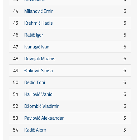
44
Milanović Emir
6
45
Krehmić Hadis
6
46
Rašić Igor
6
47
Ivanagić Ivan
6
48
Duvnjak Muanis
6
49
Đaković Siniša
6
50
Dedić Toni
6
51
Halilović Vahid
6
52
Džombić Vladimir
6
53
Pavlović Aleksandar
5
54
Kadić Alem
5