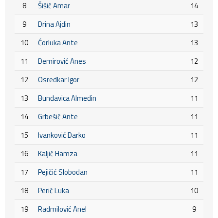
8
Šišić Amar
14
9
Drina Ajdin
13
10
Ćorluka Ante
13
11
Demirović Anes
12
12
Osredkar Igor
12
13
Bundavica Almedin
11
14
Grbešić Ante
11
15
Ivanković Darko
11
16
Kaljić Hamza
11
17
Pejičić Slobodan
11
18
Perić Luka
10
19
Radmilović Anel
9