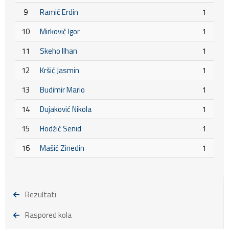
9
Ramić Erdin
1
10
Mirković Igor
1
11
Skeho Ilhan
1
12
Kršić Jasmin
1
13
Budimir Mario
1
14
Dujaković Nikola
1
15
Hodžić Senid
1
16
Mašić Zinedin
1
Rezultati
Raspored kola