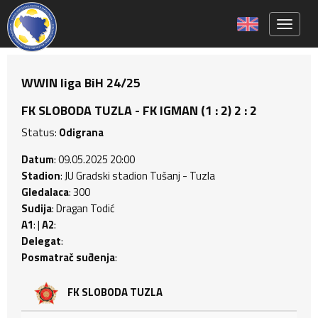
Toggle 
WWIN liga BiH 24/25
FK SLOBODA TUZLA - FK IGMAN (1 : 2) 2 : 2
Status:
Odigrana
Datum
: 09.05.2025 20:00
Stadion
: JU Gradski stadion Tušanj - Tuzla
Gledalaca
: 300
Sudija
: Dragan Todić
A1
: |
A2
:
Delegat
:
Posmatrač suđenja
:
FK SLOBODA TUZLA