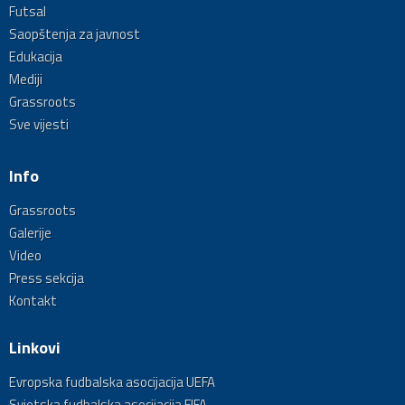
Futsal
Saopštenja za javnost
Edukacija
Mediji
Grassroots
Sve vijesti
Info
Grassroots
Galerije
Video
Press sekcija
Kontakt
Linkovi
Evropska fudbalska asocijacija UEFA
Svjetska fudbalska asocijacija FIFA