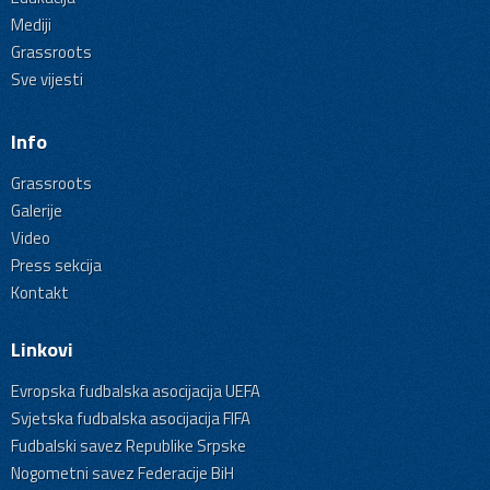
Mediji
Grassroots
Sve vijesti
Info
Grassroots
Galerije
Video
Press sekcija
Kontakt
Linkovi
Evropska fudbalska asocijacija UEFA
Svjetska fudbalska asocijacija FIFA
Fudbalski savez Republike Srpske
Nogometni savez Federacije BiH