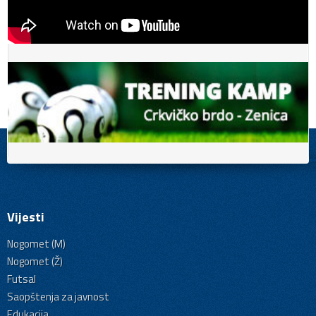
Vijesti
Nogomet (M)
Nogomet (Ž)
Futsal
Saopštenja za javnost
Edukacija