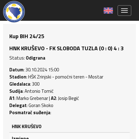
Toggle 
Kup BIH 24/25
HNK KRUŠEVO - FK SLOBODA TUZLA (0 : 0) 4 : 3
Status:
Odigrana
Datum
: 30.10.2024 15:00
Stadion
: HŠK Zrinjski - pomoćni teren - Mostar
Gledalaca
: 300
Sudija
: Antonio Tomić
A1
: Marko Grebenar |
A2
: Josip Begić
Delegat
: Goran Skoko
Posmatrač suđenja
:
HNK KRUŠEVO
Izmjene